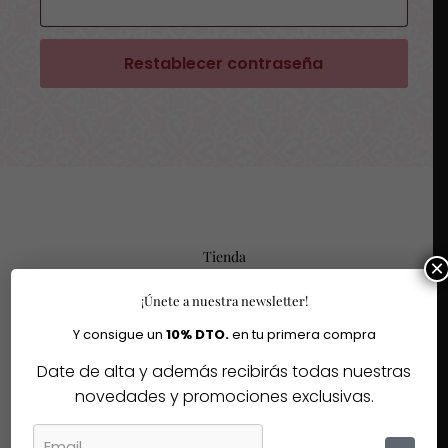
Restablecer contraseña
Tienda
×
ADN Joyitas & Complementos
¡Únete a nuestra newsletter!
Portales 1, Bajo
26001 Logroño
Y consigue un
10% DTO.
en tu primera compra
La Rioja
Date de alta y además recibirás todas nuestras
novedades y promociones exclusivas.