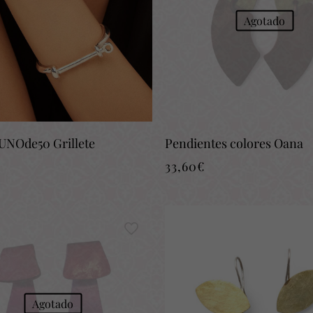
Agotado
 UNOde50 Grillete
Pendientes colores Oana
33,60
€
Agotado