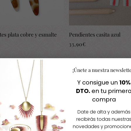
es plata cobre y esmalte
Pendientes casita azul
33,90
€
¡Únete a nuestra newslett
Y consigue un
10%
DTO.
en tu primer
compra
Agotado
Agotado
Date de alta y además
recibirás todas nuestra
novedades y promocion