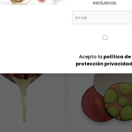
exclusivas.
es casita amarilla
Pulsera UNOde50 Swarovsk
135,00
€
Acepto la
política de
protección privacida