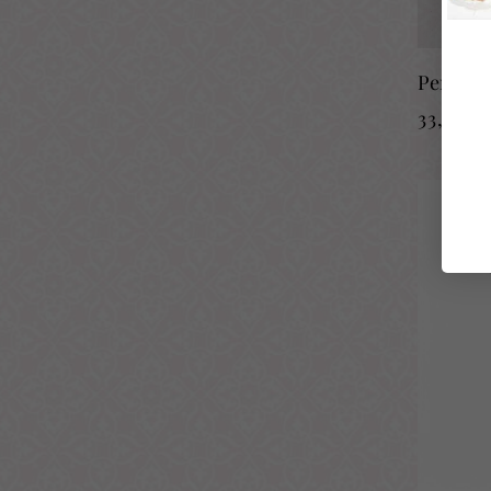
Pendient
33,60
€