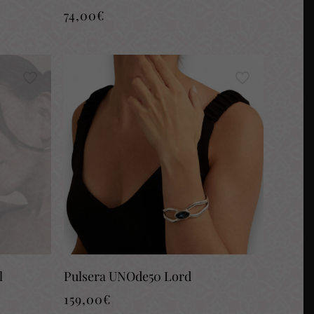
74,00
€
l
Pulsera UNOde50 Lord
159,00
€