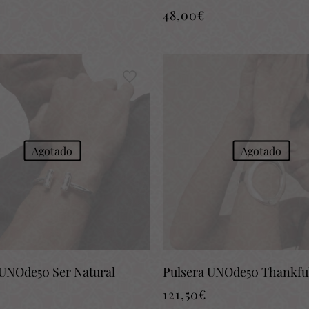
48,00
€
Agotado
Agotado
 UNOde50 Ser Natural
Pulsera UNOde50 Thankfu
121,50
€