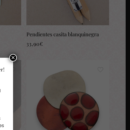
Pendientes casita blanquinegra
33,90
€
×
er!
a
s
es