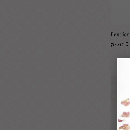
Pendient
70,00
€