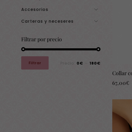
Accesorios
Carteras y neceseres
Filtrar por precio
Precio
Precio
Filtrar
Precio:
0€
—
180€
mínimo
máximo
Collar 
67,00
€