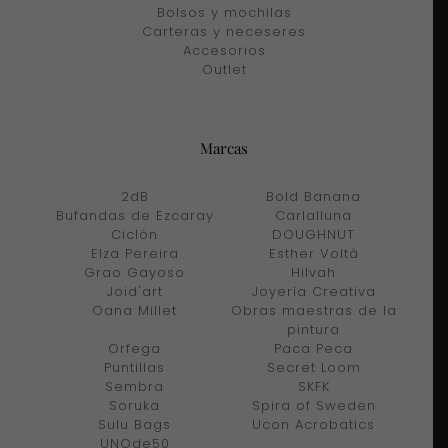
Bolsos y mochilas
Carteras y neceseres
Accesorios
Outlet
Marcas
2dB
Bold Banana
Bufandas de Ezcaray
Carlalluna
Ciclón
DOUGHNUT
Elza Pereira
Esther Voltà
Grao Gayoso
Hilvah
Joid'art
Joyería Creativa
Oana Millet
Obras maestras de la
pintura
Orfega
Paca Peca
Puntillas
Secret Loom
Sembra
SKFK
Soruka
Spira of Sweden
Sulu Bags
Ucon Acrobatics
UNOde50