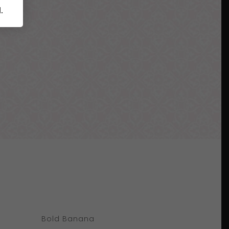
d
.
Bold Banana