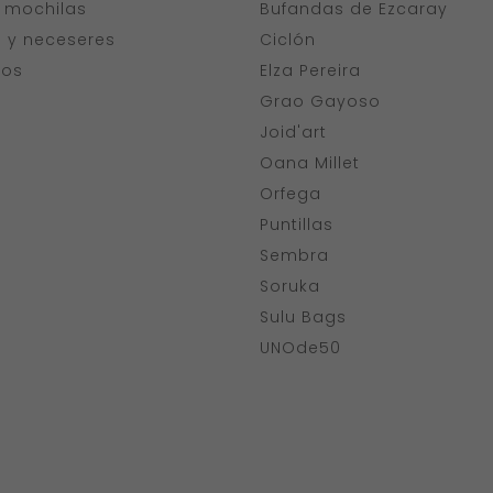
y mochilas
Bufandas de Ezcaray
s y neceseres
Ciclón
ios
Elza Pereira
Grao Gayoso
Joid'art
Oana Millet
Orfega
Puntillas
Sembra
Soruka
Sulu Bags
UNOde50