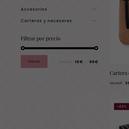
Accesorios
Carteras y neceseres
Filtrar por precio
Precio
Precio
Filtrar
Precio:
10€
—
30€
mínimo
máximo
Cartera
E
1
39,95
€
p
o
e
-43%
3