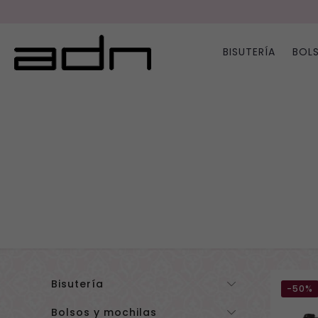
BISUTERÍA
BOL
Bisutería
-50%
Bolsos y mochilas