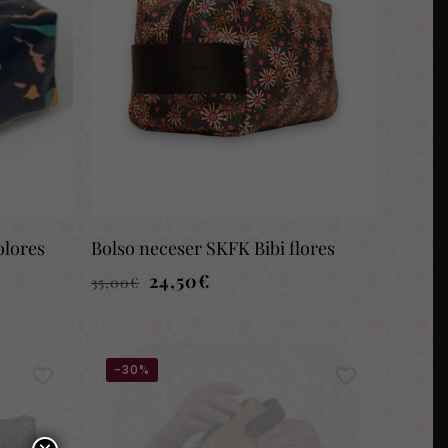
olores
Bolso neceser SKFK Bibi flores
El
El
24,50
€
35,00
€
precio
precio
original
actual
era:
es:
-30%
35,00€.
24,50€.