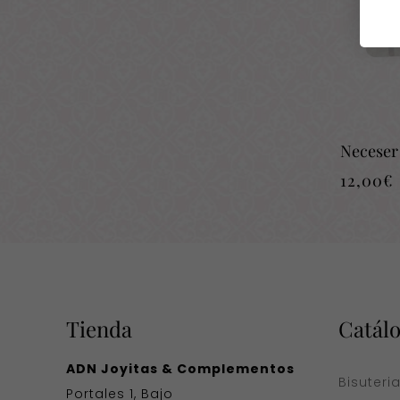
Neceser
12,00
€
Tienda
Catál
ADN Joyitas & Complementos
Bisuteri
Portales 1, Bajo