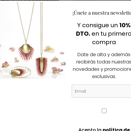
Agotado
¡Únete a nuestra newslett
Y consigue un
10%
DTO.
en tu primer
compra
Date de alta y además
ceser SKFK Bibi rayas
Bolso de mano 2dB
recibirás todas nuestra
novedades y promocion
l
El
El
El
4,50
€
23,10
€
33,00
€
exclusivas.
recio
precio
precio
precio
riginal
actual
original
actual
ra:
es:
era:
es:
3,25€.
24,50€.
33,00€.
23,10€.
Agotado
Acepto la
política de