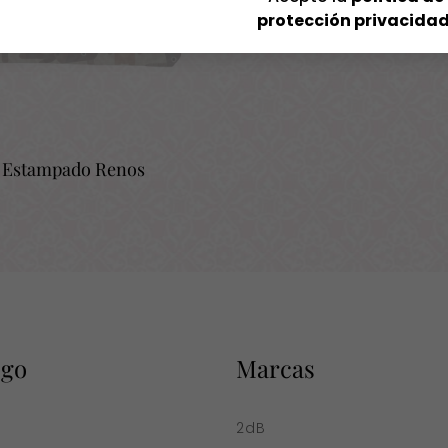
protección privacida
 Estampado Renos
ogo
Marcas
a
2dB