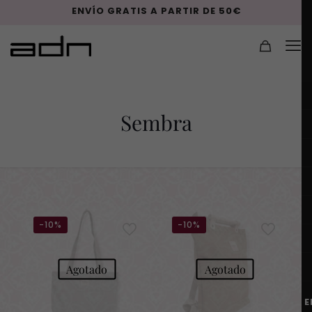
ENVÍO GRATIS A PARTIR DE 50€
Sembra
-10%
-10%
Agotado
Agotado
E