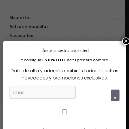
65,00€.
58,50€.
65,00€.
58,50€.
Bisutería
Bolsos y mochilas
Accesorios
×
Carteras y neceseres
¡Únete a nuestra newsletter!
Filtrar por precio
Y consigue un
10% DTO.
en tu primera compra
Date de alta y además recibirás todas nuestras
novedades y promociones exclusivas.
Precio
Precio
Precio:
40€
—
60€
Filtrar
mínimo
máximo
»