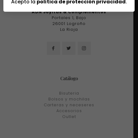
Acepto la
política de protección privacidad
.
Tienda
ADN Joyitas & Complementos
Portales 1, Bajo
26001 Logroño
La Rioja
Catálogo
Bisuteria
Bolsos y mochilas
Carteras y neceseres
Accesorios
Outlet