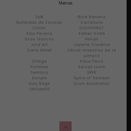
Marcas
2dB
Bold Banana
Bufandas de Ezcaray
Carlalluna
Ciclón
DOUGHNUT
Elza Pereira
Esther Voltà
Grao Gayoso
Hilvah
Joid'art
Joyería Creativa
Oana Millet
Obras maestras de la
pintura
Orfega
Paca Peca
Puntillas
Secret Loom
Sembra
SKFK
Soruka
Spira of Sweden
Sulu Bags
Ucon Acrobatics
UNOde50