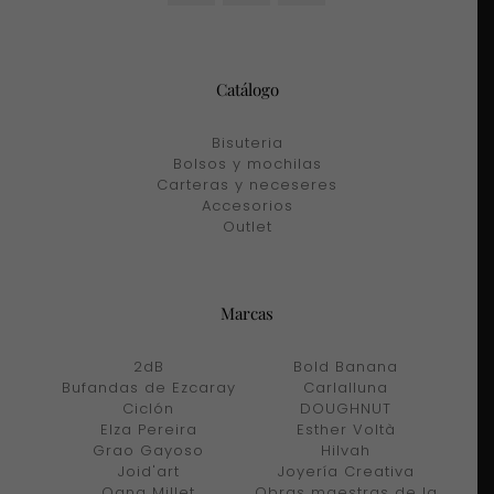
Catálogo
Bisuteria
Bolsos y mochilas
Carteras y neceseres
Accesorios
Outlet
Marcas
2dB
Bold Banana
Bufandas de Ezcaray
Carlalluna
Ciclón
DOUGHNUT
Elza Pereira
Esther Voltà
Grao Gayoso
Hilvah
Joid'art
Joyería Creativa
Oana Millet
Obras maestras de la