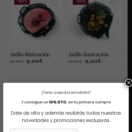
-60%
-60%
Anillo ilustración
Anillo ilustración
El
El
El
El
9,00
€
9,00
€
22,50
€
22,50
€
precio
precio
precio
precio
original
actual
original
actual
era:
es:
era:
es:
×
22,50€.
9,00€.
22,50€.
9,00€.
¡Únete a nuestra newsletter!
Bisutería
Y consigue un
10% DTO.
en tu primera compra
Bolsos y mochilas
Date de alta y además recibirás todas nuestras
Accesorios
novedades y promociones exclusivas.
Carteras y neceseres