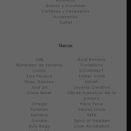
Bisuteria
Bolsos y mochilas
Carteras y neceseres
Accesorios
Outlet
Marcas
2dB
Bold Banana
Bufandas de Ezcaray
Carlalluna
Ciclón
DOUGHNUT
Elza Pereira
Esther Voltà
Grao Gayoso
Hilvah
Joid'art
Joyería Creativa
Oana Millet
Obras maestras de la
pintura
Orfega
Paca Peca
Puntillas
Secret Loom
Sembra
SKFK
Soruka
Spira of Sweden
Sulu Bags
Ucon Acrobatics