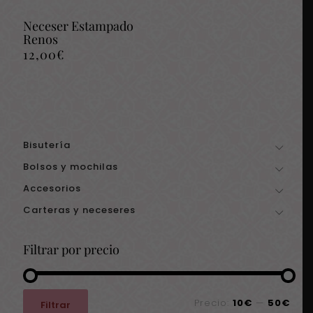
Neceser Estampado
Renos
12,00
€
Bisutería
Bolsos y mochilas
Accesorios
Carteras y neceseres
Filtrar por precio
Precio
Precio
Precio:
10€
—
50€
Filtrar
mínimo
máximo