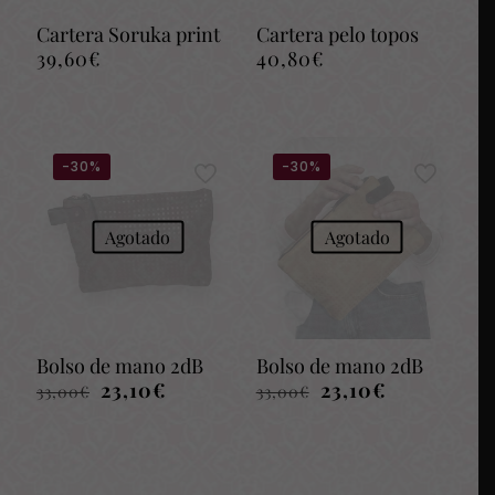
Cartera Soruka print
Cartera pelo topos
39,60
€
40,80
€
-30%
-30%
Agotado
Agotado
Bolso de mano 2dB
Bolso de mano 2dB
El
El
El
El
23,10
€
23,10
€
33,00
€
33,00
€
precio
precio
precio
precio
original
actual
original
actual
era:
es:
era:
es:
33,00€.
23,10€.
33,00€.
23,10€.