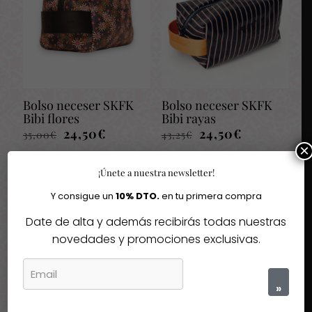
Bolso neceser SKFK
Bolso neceser SKFK
Bibi flores
Bibi rayas
El
El
El
El
24,50
€
24,50
€
35,00
€
43,25
€
precio
precio
precio
precio
×
original
actual
original
actual
era:
es:
era:
es:
¡Únete a nuestra newsletter!
35,00€.
24,50€.
43,25€.
24,50€.
Y consigue un
10% DTO.
en tu primera compra
-60%
-30%
Date de alta y además recibirás todas nuestras
novedades y promociones exclusivas.
Agotado
Agotado
»