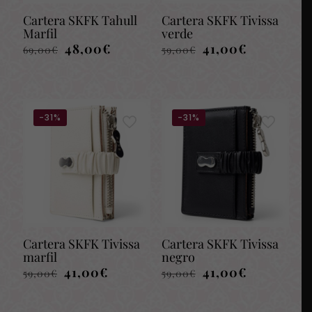
Cartera SKFK Tahull
Cartera SKFK Tivissa
Marfil
verde
El
El
El
El
48,00
€
41,00
€
69,00
€
59,00
€
precio
precio
precio
precio
original
actual
original
actual
era:
es:
era:
es:
69,00€.
48,00€.
59,00€.
41,00€.
-31%
-31%
Cartera SKFK Tivissa
Cartera SKFK Tivissa
marfil
negro
El
El
El
El
41,00
€
41,00
€
59,00
€
59,00
€
precio
precio
precio
precio
original
actual
original
actual
era:
es:
era:
es: