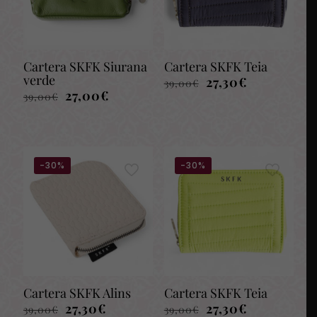
Cartera SKFK Siurana
Cartera SKFK Teia
verde
El
El
27,30
€
39,00
€
El
El
precio
precio
27,00
€
39,00
€
precio
precio
original
actual
original
actual
era:
es:
era:
es:
39,00€.
27,30€.
39,00€.
27,00€.
-30%
-30%
Cartera SKFK Alins
Cartera SKFK Teia
El
El
El
El
27,30
€
27,30
€
39,00
€
39,00
€