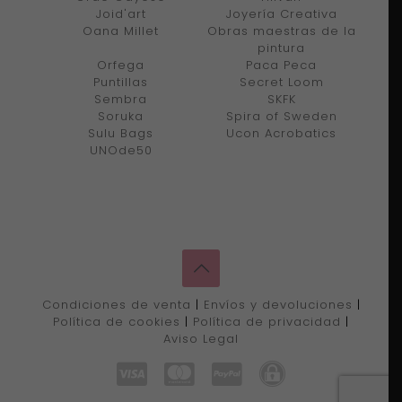
Joid'art
Joyería Creativa
Oana Millet
Obras maestras de la
pintura
Orfega
Paca Peca
Puntillas
Secret Loom
Sembra
SKFK
Soruka
Spira of Sweden
Sulu Bags
Ucon Acrobatics
UNOde50
Condiciones de venta
|
Envíos y devoluciones
|
Política de cookies
|
Política de privacidad
|
Aviso Legal