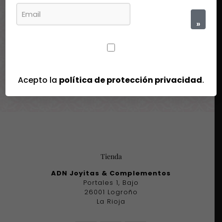
Carteras y neceseres
»
Filtrar por precio
Precio
Precio
Precio:
30€
—
60€
Filtrar
mínimo
máximo
Acepto la
política de protección privacidad
.
Tienda
ADN Joyitas & Complementos
Portales 1, Bajo
26001 Logroño
La Rioja