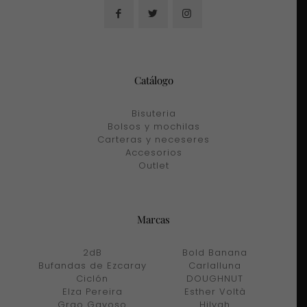
Catálogo
Bisuteria
Bolsos y mochilas
Carteras y neceseres
Accesorios
Outlet
Marcas
2dB
Bold Banana
Bufandas de Ezcaray
Carlalluna
Ciclón
DOUGHNUT
Elza Pereira
Esther Voltà
Grao Gayoso
Hilvah