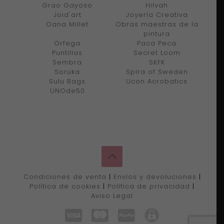
Grao Gayoso
Hilvah
Joid'art
Joyería Creativa
Oana Millet
Obras maestras de la
pintura
Orfega
Paca Peca
Puntillas
Secret Loom
Sembra
SKFK
Soruka
Spira of Sweden
Sulu Bags
Ucon Acrobatics
UNOde50
Condiciones de venta
|
Envíos y devoluciones
|
Política de cookies
|
Política de privacidad
|
Aviso Legal