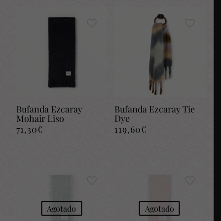
99,35€.
79,50€.
99,35€.
79,50€.
Bufanda Ezcaray
Bufanda Ezcaray Tie
Mohair Liso
Dye
71,30
€
119,60
€
Agotado
Agotado