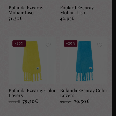
Bufanda Ezcaray
Foulard Ezcaray
Mohair Liso
Mohair Liso
71,30
€
42,95
€
-20%
-20%
Bufanda Ezcaray Color
Bufanda Ezcaray Color
Lovers
Lovers
El
El
El
El
79,50
€
79,50
€
99,35
€
99,35
€
precio
precio
precio
precio
original
actual
original
actual
era:
es:
era:
es: