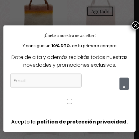
Agotado
×
¡Únete a nuestra newsletter!
Y consigue un
10% DTO.
en tu primera compra
Shopper Matisse
Shopper Matisse
Ezcaray
Ezcaray
Date de alta y además recibirás todas nuestras
169,00
€
169,00
€
novedades y promociones exclusivas.
»
Agotado
Agotado
Acepto la
política de protección privacidad
.