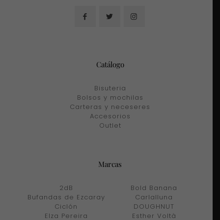
Catálogo
Bisuteria
Bolsos y mochilas
Carteras y neceseres
Accesorios
Outlet
Marcas
2dB
Bold Banana
Bufandas de Ezcaray
Carlalluna
Ciclón
DOUGHNUT
Elza Pereira
Esther Voltà