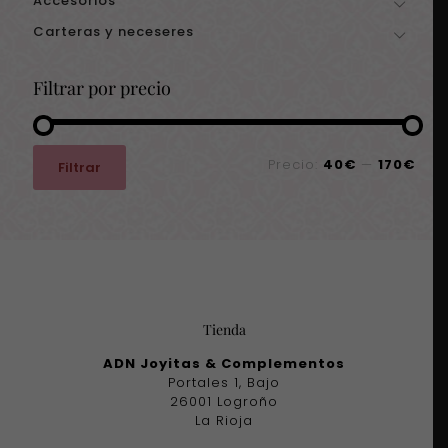
Accesorios
Carteras y neceseres
Filtrar por precio
Precio
Precio
Precio:
40€
—
170€
Filtrar
mínimo
máximo
Tienda
ADN Joyitas & Complementos
Portales 1, Bajo
26001 Logroño
La Rioja