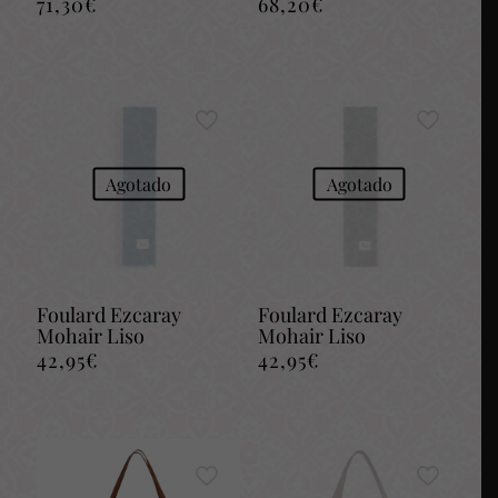
71,30
€
68,20
€
Agotado
Agotado
Foulard Ezcaray
Foulard Ezcaray
Mohair Liso
Mohair Liso
42,95
€
42,95
€