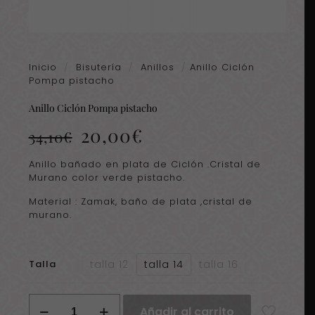
Inicio
/
Bisutería
/
Anillos
/
Anillo Ciclón
Pompa pistacho
Anillo Ciclón Pompa pistacho
El
El
20,00
€
34,10
€
precio
precio
original
actual
Anillo bañado en plata de Ciclón .Cristal de
era:
es:
Murano color verde pistacho.
34,10€.
20,00€.
Material : Zamak, baño de plata ,cristal de
murano.
talla 12
talla 14
talla 16
Talla
Anillo
Añadir al carrito
Ciclón