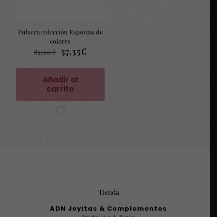
Pulsera colección Esponjas de
colores
El
El
57,35
€
81,90
€
precio
precio
original
actual
era:
es:
Añadir al
81,90€.
57,35€.
carrito
Tienda
ADN Joyitas & Complementos