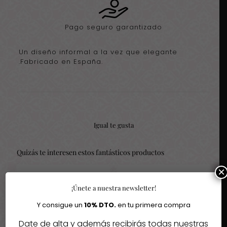
Pago seguro garantizado
Un diseño informal a la vez que elegante
.Fabricado en España.
Igual te gusta
Quizás te interesen estos fantásticos productos
×
-30%
-30%
¡Únete a nuestra newsletter!
Y consigue un
10% DTO.
en tu primera compra
Date de alta y además recibirás todas nuestras