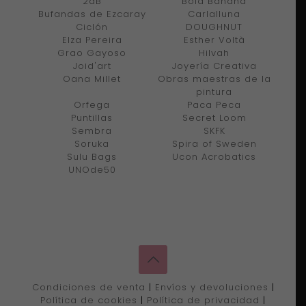
2dB
Bold Banana
Bufandas de Ezcaray
Carlalluna
Ciclón
DOUGHNUT
Elza Pereira
Esther Voltà
Grao Gayoso
Hilvah
Joid'art
Joyería Creativa
Oana Millet
Obras maestras de la
pintura
Orfega
Paca Peca
Puntillas
Secret Loom
Sembra
SKFK
Soruka
Spira of Sweden
Sulu Bags
Ucon Acrobatics
UNOde50
Condiciones de venta
|
Envíos y devoluciones
|
Política de cookies
|
Política de privacidad
|