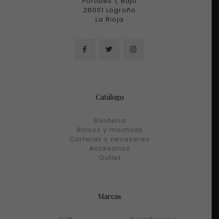
Portales 1, Bajo
26001 Logroño
La Rioja
Catálogo
Bisuteria
Bolsos y mochilas
Carteras y neceseres
Accesorios
Outlet
Marcas