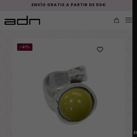
ENVÍO GRATIS A PARTIR DE 50€
-41%
E