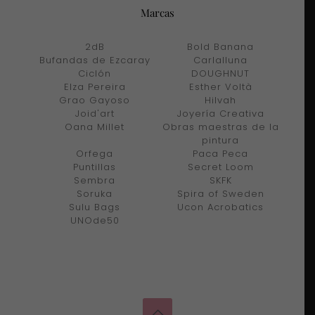
Marcas
2dB
Bold Banana
Bufandas de Ezcaray
Carlalluna
Ciclón
DOUGHNUT
Elza Pereira
Esther Voltà
Grao Gayoso
Hilvah
Joid'art
Joyería Creativa
Oana Millet
Obras maestras de la
pintura
Orfega
Paca Peca
Puntillas
Secret Loom
Sembra
SKFK
Soruka
Spira of Sweden
Sulu Bags
Ucon Acrobatics
UNOde50