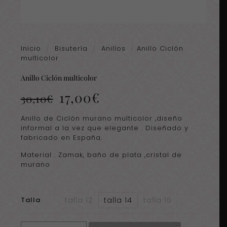
Inicio
/
Bisutería
/
Anillos
/
Anillo Ciclón
multicolor
Anillo Ciclón multicolor
El
El
17,00
€
30,10
€
precio
precio
original
actual
Anillo de Ciclón murano multicolor ,diseño
era:
es:
informal a la vez que elegante . Diseñado y
30,10€.
17,00€.
fabricado en España.
Material : Zamak, baño de plata ,cristal de
murano
talla 12
talla 14
talla 16
Talla
Anillo