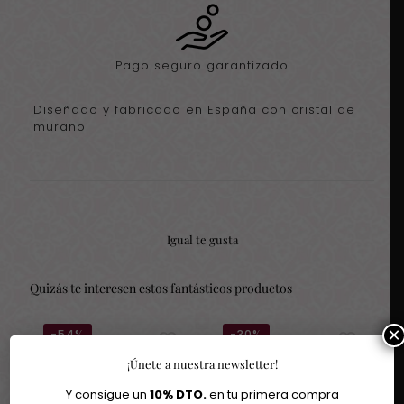
Pago seguro garantizado
Diseñado y fabricado en España con cristal de
murano
Igual te gusta
Quizás te interesen estos fantásticos productos
×
-54%
-30%
¡Únete a nuestra newsletter!
Agotado
Agotado
Y consigue un
10% DTO.
en tu primera compra