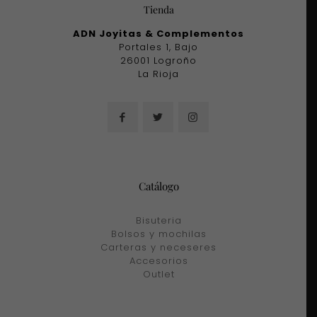
Tienda
ADN Joyitas & Complementos
Portales 1, Bajo
26001 Logroño
La Rioja
Catálogo
Bisuteria
Bolsos y mochilas
Carteras y neceseres
Accesorios
Outlet