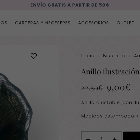
ENVÍO GRATIS A PARTIR DE 50€
SOS
CARTERAS Y NECESERES
ACCESORIOS
OUTLET
Inicio
/
Bisutería
/
An
Anillo ilustración
El
El
9,00
€
22,50
€
precio
pr
original
ac
Anillo ajustable ,con il
era:
es
Medidas estampado + p
22,50€.
9,
Anillo