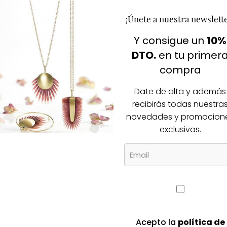
Igual te gusta
¡Únete a nuestra newslett
Y consigue un
10%
cos productos
DTO.
en tu primer
compra
-30%
Date de alta y además
recibirás todas nuestra
novedades y promocion
exclusivas.
Acepto la
política de