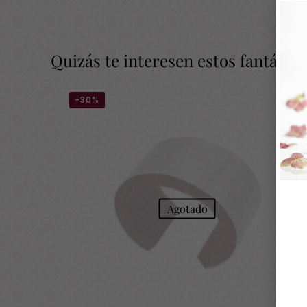
Quizás te interesen estos fantásti
-30%
Agotado