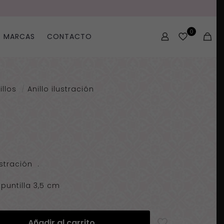
0
MARCAS
CONTACTO
illos
/
Anillo ilustración
ecio
tual
ustración .
:
untilla 3,5 cm
00€.
Añadir al carrito