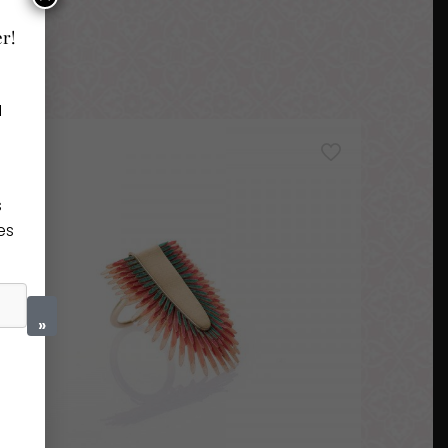
er!
a
s
es
»