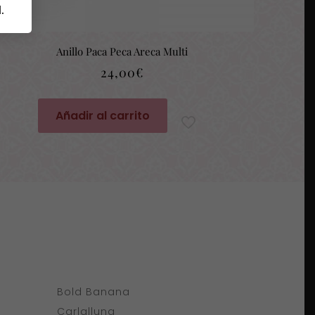
d
.
Anillo Paca Peca Areca Multi
24,00
€
Añadir al carrito
Bold Banana
Carlalluna