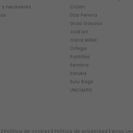
s y neceseres
Ciclón
ios
Elza Pereira
Grao Gayoso
Joid'art
Oana Millet
Orfega
Puntillas
Sembra
Soruka
Sulu Bags
UNOde50
|
Política de cookies
|
Política de privacidad
|
Aviso Le