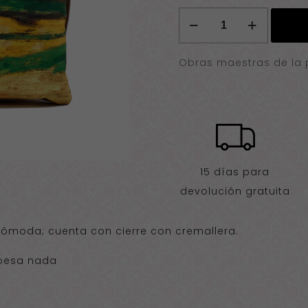
Bolso
bandolera
Emil
Obras maestras de la 
Nolde
cantidad
15 días para
devolución gratuita
 cómoda; cuenta con cierre con cremallera.
 pesa nada