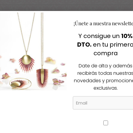
¡Únete a nuestra newslett
Igual te gusta
Y consigue un
10%
DTO.
en tu primer
cos productos
compra
Date de alta y además
-30%
recibirás todas nuestra
novedades y promocion
exclusivas.
Agotado