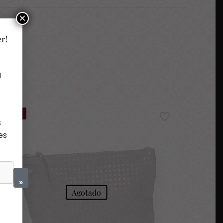
×
er!
a
-30%
s
es
»
Agotado