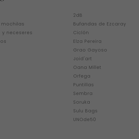
a
2dB
y mochilas
Bufandas de Ezcaray
s y neceseres
Ciclón
ios
Elza Pereira
Grao Gayoso
Joid'art
Oana Millet
Orfega
Puntillas
Sembra
Soruka
Sulu Bags
UNOde50