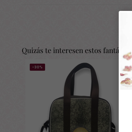
Quizás te interesen estos fantásti
-30%