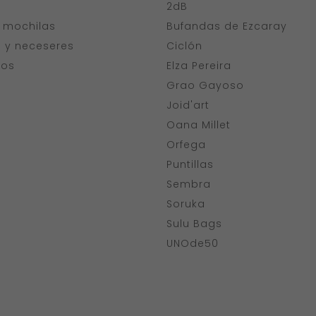
a
2dB
y mochilas
Bufandas de Ezcaray
s y neceseres
Ciclón
ios
Elza Pereira
Grao Gayoso
Joid'art
Oana Millet
Orfega
Puntillas
Sembra
Soruka
Sulu Bags
UNOde50