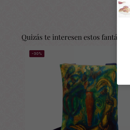
Quizás te interesen estos fantásti
-30%