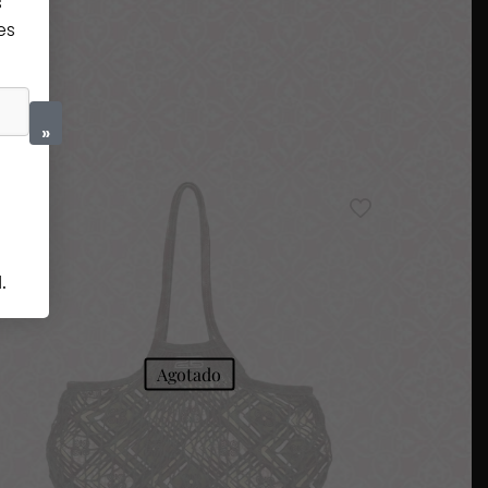
s
es
»
d
.
Agotado