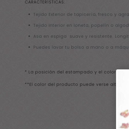
CARACTERÍSTICAS:
Tejido Exterior de tapicería, fresco y agr
Tejido Interior en loneta, popelín o algod
Asa en espiga suave y resistente. Long
Puedes lavar tu bolso a mano o a máqui
* La posición del estampado y el color del f
**El color del producto puede verse alterado