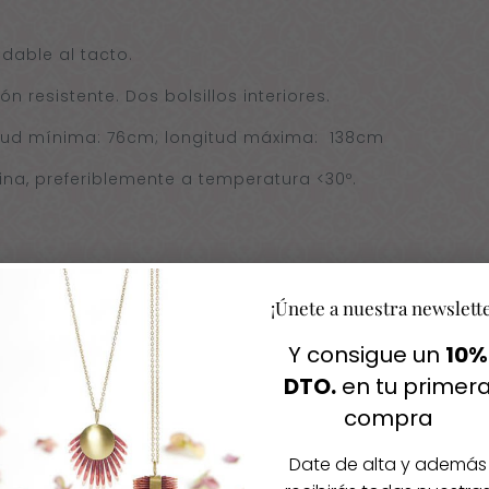
adable al tacto.
ón resistente. Dos bolsillos interiores.
itud mínima: 76cm; longitud máxima: 138cm
na, preferiblemente a temperatura <30º.
orro pueden variar.
¡Únete a nuestra newslett
 ligeramente debido a los ajustes de color de las difer
Y consigue un
10%
DTO.
en tu primer
compra
Date de alta y además