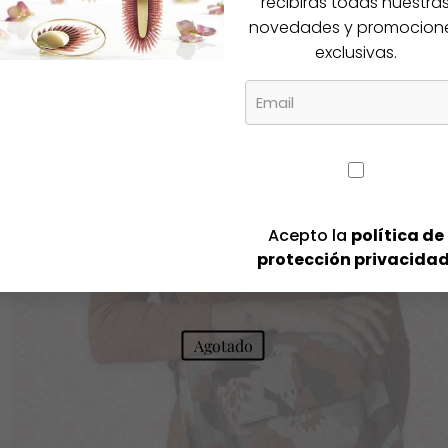
recibirás todas nuestra
novedades y promocion
Igual te gusta
exclusivas.
cos productos
-50%
Acepto la
política de
protección privacida
Agotado