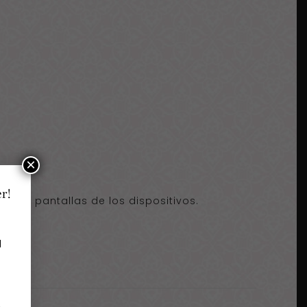
×
er!
entes pantallas de los dispositivos.
a