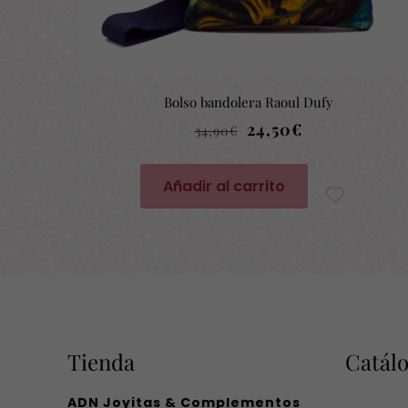
Bolso bandolera Raoul Dufy
El
El
24,50
€
34,90
€
precio
precio
original
actual
Añadir al carrito
era:
es:
34,90€.
24,50€.
Tienda
Catál
ADN Joyitas & Complementos