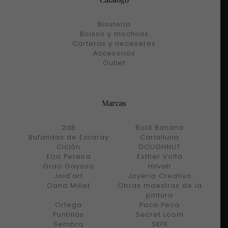
Bisuteria
Bolsos y mochilas
Carteras y neceseres
Accesorios
Outlet
Marcas
2dB
Bold Banana
Bufandas de Ezcaray
Carlalluna
Ciclón
DOUGHNUT
Elza Pereira
Esther Voltà
Grao Gayoso
Hilvah
Joid'art
Joyería Creativa
Oana Millet
Obras maestras de la
pintura
Orfega
Paca Peca
Puntillas
Secret Loom
Sembra
SKFK