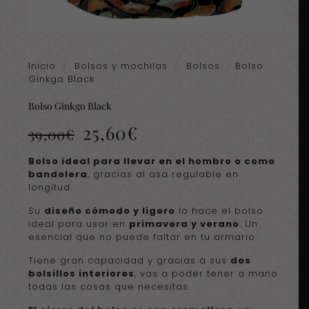
Inicio
/
Bolsos y mochilas
/
Bolsos
/
Bolso
Ginkgo Black
Bolso Ginkgo Black
El
El
25,60
€
39,00
€
precio
precio
original
actual
Bolso ideal para llevar en el hombro o como
era:
es:
bandolera
, gracias al asa regulable en
39,00€.
25,60€.
longitud.
Su
diseño cómodo y ligero
lo hace el bolso
ideal para usar en
primavera y verano
. Un
esencial que no puede faltar en tu armario.
Tiene gran capacidad y gracias a sus
dos
bolsillos interiores
, vas a poder tener a mano
todas las cosas que necesitas.