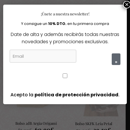
×
¡Únete a nuestra newsletter!
Y consigue un
10% DTO.
en tu primera compra
Date de alta y además recibirás todas nuestras
Igual te gusta
novedades y promociones exclusivas.
Quizás te interesen estos fantásticos productos
»
-30%
-50%
Agotado
Agotado
Acepto la
política de protección privacidad
.
Bolso 2dB Argia Origami
Bolso SKFK Leia Petal
El
El
60,90
€
El
El
39,50
€
87,00
€