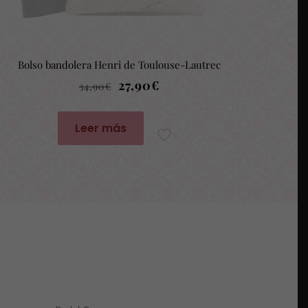
Bolso bandolera Henri de Toulouse-Lautrec
El
El
27,90
€
34,90
€
precio
precio
original
actual
Leer más
era:
es:
34,90€.
27,90€.