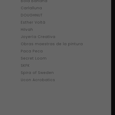
Bold Banana
Carlalluna
DOUGHNUT
Esther Voltà
Hilvah
Joyería Creativa
Obras maestras de la pintura
Paca Peca
Secret Loom
SKFK
Spira of Sweden
Ucon Acrobatics