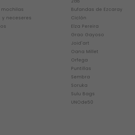
a
2dB
y mochilas
Bufandas de Ezcaray
s y neceseres
Ciclón
ios
Elza Pereira
Grao Gayoso
Joid'art
Oana Millet
Orfega
Puntillas
Sembra
Soruka
Sulu Bags
UNOde50