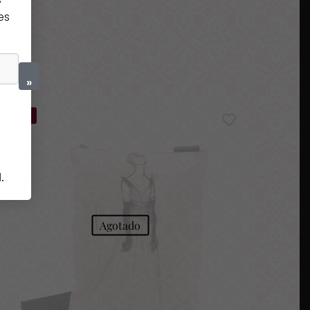
es
»
-20%
d
.
Agotado