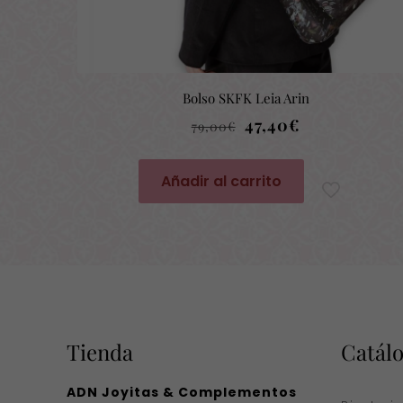
Bolso SKFK Leia Arin
El
El
47,40
€
79,00
€
precio
precio
original
actual
Añadir al carrito
era:
es:
79,00€.
47,40€.
Tienda
Catál
ADN Joyitas & Complementos