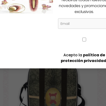
novedades y promocion
Igual te gusta
exclusivas.
cos productos
-30%
Acepto la
política de
protección privacida