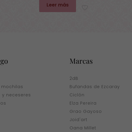
original
actual
Leer más
era:
es:
79,00€.
39,50€.
ogo
Marcas
a
2dB
y mochilas
Bufandas de Ezcaray
s y neceseres
Ciclón
ios
Elza Pereira
Grao Gayoso
Joid'art
Oana Millet