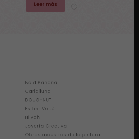
original
actual
Leer más
era:
es:
135,00€.
80,00€.
Bold Banana
Carlalluna
DOUGHNUT
Esther Voltà
Hilvah
Joyería Creativa
Obras maestras de la pintura