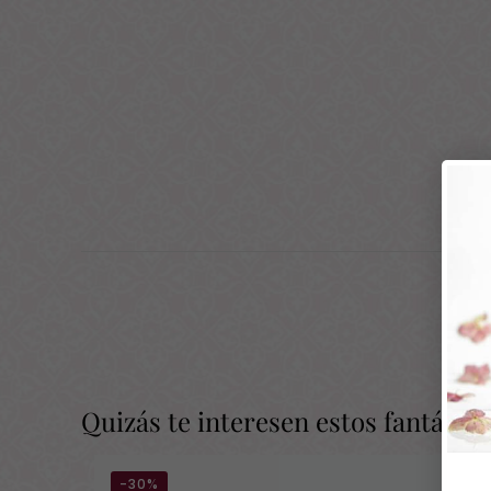
Quizás te interesen estos fantásti
-30%