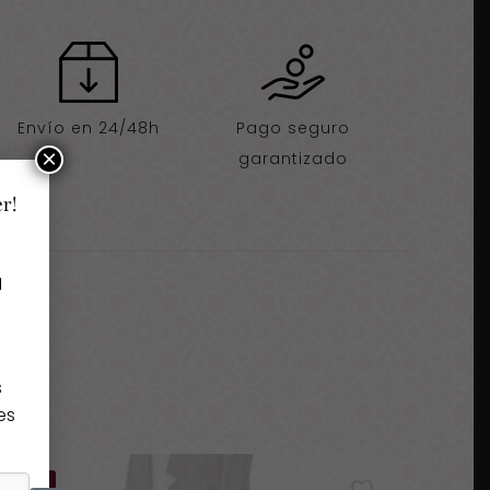
Envío en 24/48h
Pago seguro
×
garantizado
er!
a
s
es
-41%