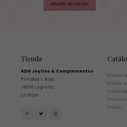
original
actual
Añadir al carrito
era:
es:
34,90€.
24,50€.
Tienda
Catál
ADN Joyitas & Complementos
Bisuteri
Portales 1, Bajo
Bolsos 
26001 Logroño
Cartera
La Rioja
Accesor
Outlet