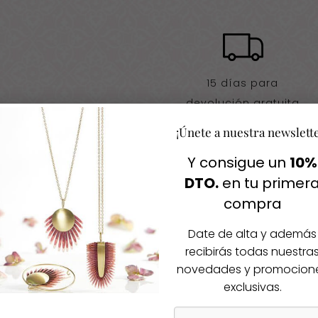
15 días para
devolución gratuita
¡Únete a nuestra newslett
Y consigue un
10%
DTO.
en tu primer
compra
Igual te gusta
Date de alta y además
recibirás todas nuestra
cos productos
novedades y promocion
exclusivas.
-50%