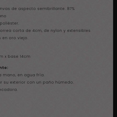
nvas de aspecto semibrillante. 87%
tano
poliéster.
orrea corta de 4cm, de nylon y extensibles
 en oro viejo.
cm x base 14cm
nto:
a mano, en agua fría.
r su exterior con un paño húmedo.
secadora.