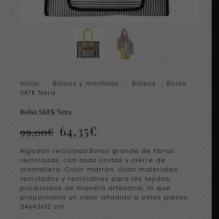
Inicio
/
Bolsos y mochilas
/
Bolsos
/
Bolso
SKFK Nera
Bolso SKFK Nera
El
El
64,35
€
99,00
€
precio
precio
original
actual
Algodón reciclado.Bolso grande de fibras
era:
es:
recicladas, con asas cortas y cierre de
99,00€.
64,35€.
cremallera. Color marrón. Usan materiales
reciclados y reciclables para los tejidos,
producidos de manera artesanal, lo que
proporciona un valor añadido a estas piezas.
34x43x12 cm.