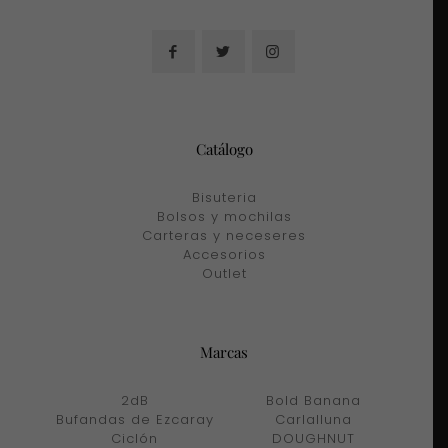
Catálogo
Bisuteria
Bolsos y mochilas
Carteras y neceseres
Accesorios
Outlet
Marcas
2dB
Bold Banana
Bufandas de Ezcaray
Carlalluna
Ciclón
DOUGHNUT