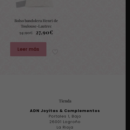
Bolso bandolera Henri de
Toulouse-Lautrec
El
El
27,90
€
34,90
€
precio
precio
original
actual
era:
es:
Leer más
34,90€.
27,90€.
Tienda
ADN Joyitas & Complementos
Portales 1, Bajo
26001 Logroño
La Rioja