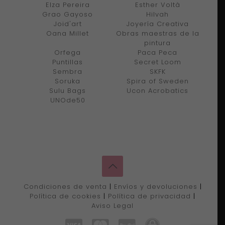
Elza Pereira
Esther Voltà
Grao Gayoso
Hilvah
Joid'art
Joyería Creativa
Oana Millet
Obras maestras de la
pintura
Orfega
Paca Peca
Puntillas
Secret Loom
Sembra
SKFK
Soruka
Spira of Sweden
Sulu Bags
Ucon Acrobatics
UNOde50
Condiciones de venta
|
Envíos y devoluciones
|
Política de cookies
|
Política de privacidad
|
Aviso Legal