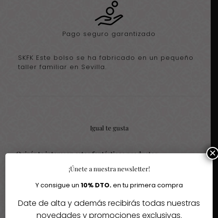
Pago seguro garantizado
SKFK Este bolso se ha fabricado en un pequeño
taller familiar en Sevilla.
Igual te gusta
×
Quizás te interesen estos fantásticos productos
¡Únete a nuestra newsletter!
-29%
-20%
Y consigue un
10% DTO.
en tu primera compra
Date de alta y además recibirás todas nuestras
Agotado
novedades y promociones exclusivas.