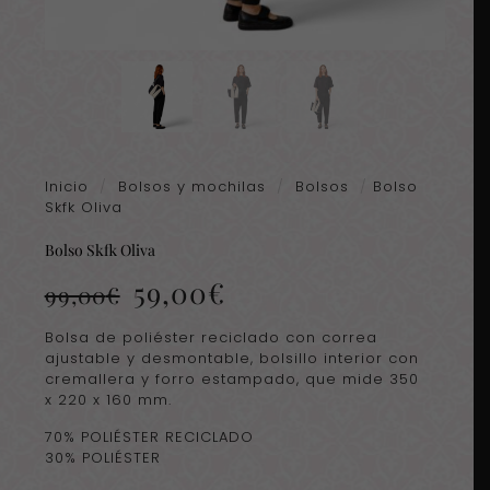
Inicio
/
Bolsos y mochilas
/
Bolsos
/
Bolso
Skfk Oliva
Bolso Skfk Oliva
El
El
59,00
€
99,00
€
precio
precio
original
actual
Bolsa de poliéster reciclado con correa
era:
es:
ajustable y desmontable, bolsillo interior con
99,00€.
59,00€.
cremallera y forro estampado, que mide 350
x 220 x 160 mm.
70% POLIÉSTER RECICLADO
30% POLIÉSTER