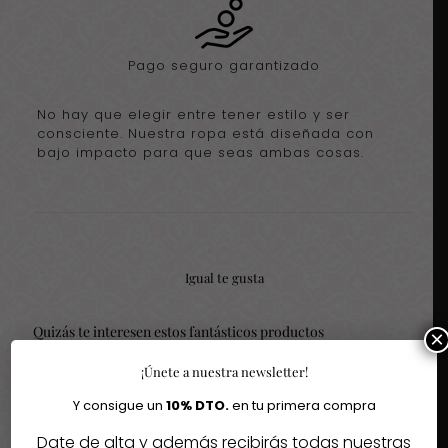
Pago seguro garantizado
No hay que elegir entre tener estilo y ser
consciente. Nuestra ropa está diseñada con
bajo impacto para que seas ambas cosas.
Igual te gusta
Quizás te interesen estos fantásticos productos
×
¡Únete a nuestra newsletter!
-40%
Y consigue un
10% DTO.
en tu primera compra
Date de alta y además recibirás todas nuestras
Agotado