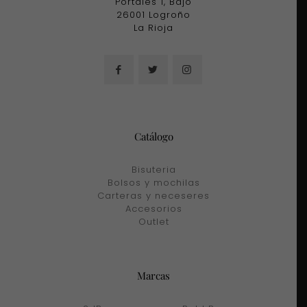
Portales 1, Bajo
26001 Logroño
La Rioja
Catálogo
Bisuteria
Bolsos y mochilas
Carteras y neceseres
Accesorios
Outlet
Marcas