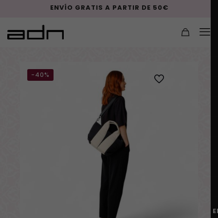
ENVÍO GRATIS A PARTIR DE 50€
-40%
E