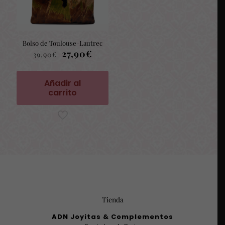
Bolso de Toulouse-Lautrec
El
El
27,90
€
39,90
€
precio
precio
original
actual
era:
es:
Añadir al
39,90€.
27,90€.
carrito
Tienda
ADN Joyitas & Complementos