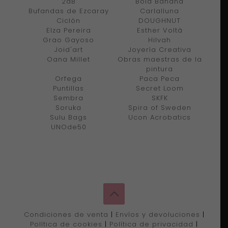
2dB
Bold Banana
Bufandas de Ezcaray
Carlalluna
Ciclón
DOUGHNUT
Elza Pereira
Esther Voltà
Grao Gayoso
Hilvah
Joid'art
Joyería Creativa
Oana Millet
Obras maestras de la
pintura
Orfega
Paca Peca
Puntillas
Secret Loom
Sembra
SKFK
Soruka
Spira of Sweden
Sulu Bags
Ucon Acrobatics
UNOde50
Condiciones de venta
|
Envíos y devoluciones
|
Política de cookies
|
Política de privacidad
|