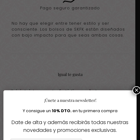
Pago seguro garantizado
No hay que elegir entre tener estilo y ser
consciente. Los bolsos de SKFK están diseñados
con bajo impacto para que seas ambas cosas.
Igual te gusta
×
Quizás te interesen estos fantásticos productos
¡Únete a nuestra newsletter!
-50%
-30%
Y consigue un
10% DTO.
en tu primera compra
Date de alta y además recibirás todas nuestras
Agotado
novedades y promociones exclusivas.