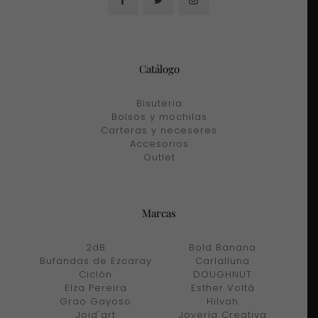
Catálogo
Bisuteria
Bolsos y mochilas
Carteras y neceseres
Accesorios
Outlet
Marcas
2dB
Bold Banana
Bufandas de Ezcaray
Carlalluna
Ciclón
DOUGHNUT
Elza Pereira
Esther Voltà
Grao Gayoso
Hilvah
Joid'art
Joyería Creativa