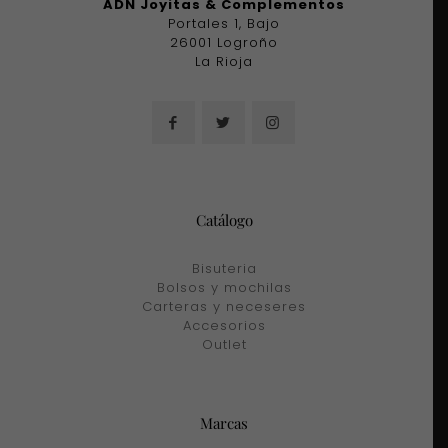
ADN Joyitas & Complementos
Portales 1, Bajo
26001 Logroño
La Rioja
Catálogo
Bisuteria
Bolsos y mochilas
Carteras y neceseres
Accesorios
Outlet
Marcas