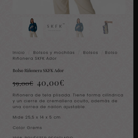
Inicio
/
Bolsos y mochilas
/
Bolsos
/
Bolso
Riñonera SKFK Ador
Bolso Riñonera SKFK Ador
El
El
40,00
€
59,00
€
precio
precio
original
actual
Riñonera de tela plisada. Tiene forma cilíndrica
era:
es:
y un cierre de cremallera oculto, además de
59,00€.
40,00€.
una correa de nailon ajustable.
Mide 25,5 x 14 x 5 cm
Color Grems