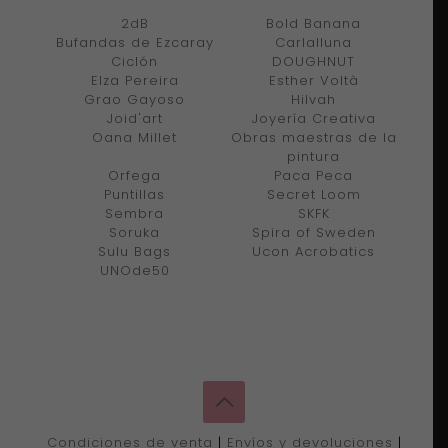
2dB
Bold Banana
Bufandas de Ezcaray
Carlalluna
Ciclón
DOUGHNUT
Elza Pereira
Esther Voltà
Grao Gayoso
Hilvah
Joid'art
Joyería Creativa
Oana Millet
Obras maestras de la
pintura
Orfega
Paca Peca
Puntillas
Secret Loom
Sembra
SKFK
Soruka
Spira of Sweden
Sulu Bags
Ucon Acrobatics
UNOde50
Condiciones de venta
|
Envíos y devoluciones
|