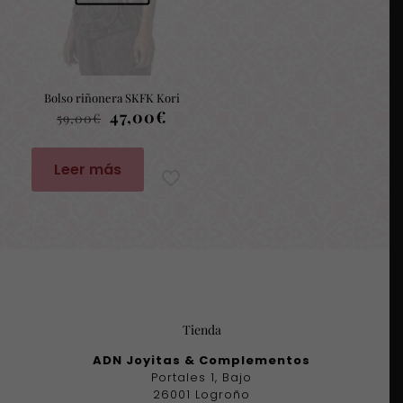
Bolso riñonera SKFK Kori
El
El
47,00
€
59,00
€
precio
precio
original
actual
era:
es:
Leer más
59,00€.
47,00€.
Tienda
ADN Joyitas & Complementos
Portales 1, Bajo
26001 Logroño