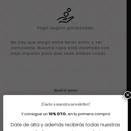
Pago seguro garantizado
No hay que elegir entre tener estilo y ser
consciente. Nuestra ropa está diseñada con
bajo impacto para que seas ambas cosas.
Igual te gusta
×
¡Únete a nuestra newsletter!
Quizás te interesen estos fantásticos productos
Y consigue un
10% DTO.
en tu primera compra
-30%
-29%
Date de alta y además recibirás todas nuestras