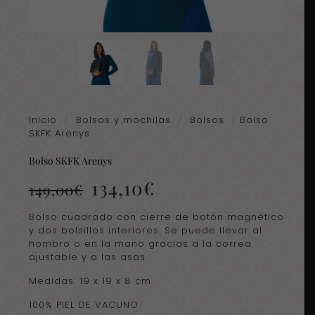
Inicio
/
Bolsos y mochilas
/
Bolsos
/
Bolso
SKFK Arenys
Bolso SKFK Arenys
El
El
134,10
€
149,00
€
precio
precio
original
actual
Bolso cuadrado con cierre de botón magnético
era:
es:
y dos bolsillos interiores. Se puede llevar al
149,00€.
134,10€.
hombro o en la mano gracias a la correa
ajustable y a las asas.
Medidas: 19 x 19 x 8 cm
100% PIEL DE VACUNO