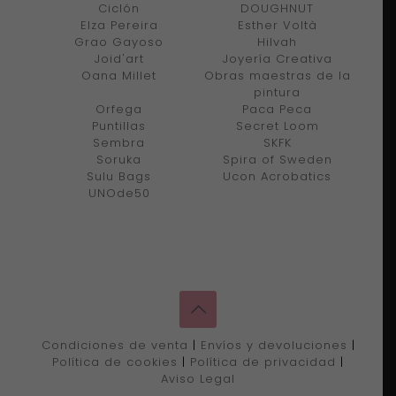
Ciclón
DOUGHNUT
Elza Pereira
Esther Voltà
Grao Gayoso
Hilvah
Joid'art
Joyería Creativa
Oana Millet
Obras maestras de la
pintura
Orfega
Paca Peca
Puntillas
Secret Loom
Sembra
SKFK
Soruka
Spira of Sweden
Sulu Bags
Ucon Acrobatics
UNOde50
Condiciones de venta
|
Envíos y devoluciones
|
Política de cookies
|
Política de privacidad
|
Aviso Legal