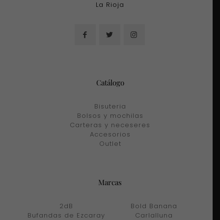
La Rioja
Catálogo
Bisuteria
Bolsos y mochilas
Carteras y neceseres
Accesorios
Outlet
Marcas
2dB
Bold Banana
Bufandas de Ezcaray
Carlalluna