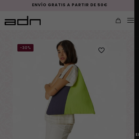
ENVÍO GRATIS A PARTIR DE 50€
-30%
E