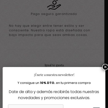
Pago seguro garantizado
No hay que elegir entre tener estilo y ser
consciente. Nuestra ropa está diseñada con
bajo impacto para que seas ambas cosas.
Igual te gusta
×
¡Únete a nuestra newsletter!
Quizás te interesen estos fantásticos productos
Y consigue un
10% DTO.
en tu primera compra
-29%
-20%
Date de alta y además recibirás todas nuestras
novedades y promociones exclusivas.
Agotado
Agotado