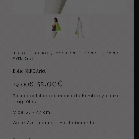
Inicio
/
Bolsos y mochilas
/
Bolsos
/
Bolso
SKFK Arlet
Bolso SKFK Arlet
El
El
55,00
€
79,00
€
precio
precio
original
actual
Bolso acolchado con asa de hombro y cierre
era:
es:
magnético.
79,00€.
55,00€.
Mide 50 x 47 cm.
Color Azul marino – verde fosforito