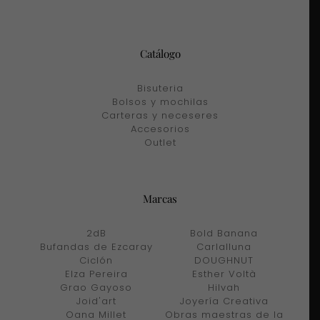
Catálogo
Bisuteria
Bolsos y mochilas
Carteras y neceseres
Accesorios
Outlet
Marcas
2dB
Bold Banana
Bufandas de Ezcaray
Carlalluna
Ciclón
DOUGHNUT
Elza Pereira
Esther Voltà
Grao Gayoso
Hilvah
Joid'art
Joyería Creativa
Oana Millet
Obras maestras de la