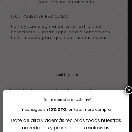
Pago seguro garantizado
100% POLIÉSTER RECICLADO
No hay que elegir entre tener estilo y ser
consciente. Nuestra ropa está diseñada con
bajo impacto para que seas ambas cosas.
Igual te gusta
×
Quizás te interesen estos fantásticos productos
¡Únete a nuestra newsletter!
-29%
Y consigue un
10% DTO.
en tu primera compra
Date de alta y además recibirás todas nuestras
Agotado
novedades y promociones exclusivas.