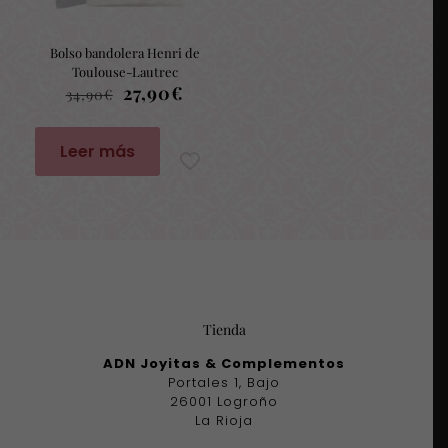
Bolso bandolera Henri de
Toulouse-Lautrec
El
El
27,90
€
34,90
€
precio
precio
original
actual
era:
es:
Leer más
34,90€.
27,90€.
Tienda
ADN Joyitas & Complementos
Portales 1, Bajo
26001 Logroño
La Rioja