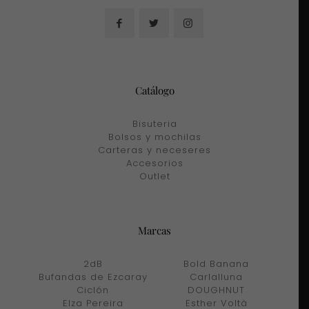
Catálogo
Bisuteria
Bolsos y mochilas
Carteras y neceseres
Accesorios
Outlet
Marcas
2dB
Bold Banana
Bufandas de Ezcaray
Carlalluna
Ciclón
DOUGHNUT
Elza Pereira
Esther Voltà