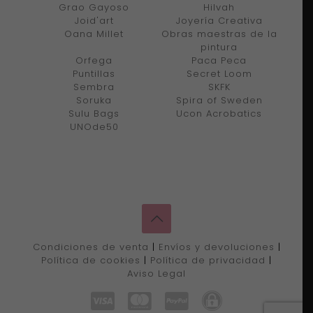
Grao Gayoso
Hilvah
Joid'art
Joyería Creativa
Oana Millet
Obras maestras de la
pintura
Orfega
Paca Peca
Puntillas
Secret Loom
Sembra
SKFK
Soruka
Spira of Sweden
Sulu Bags
Ucon Acrobatics
UNOde50
Condiciones de venta
|
Envíos y devoluciones
|
Política de cookies
|
Política de privacidad
|
Aviso Legal