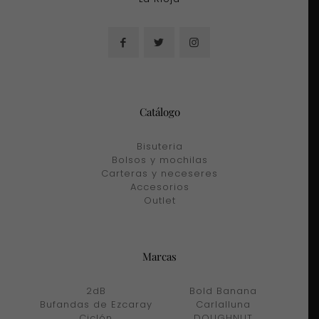
Catálogo
Bisuteria
Bolsos y mochilas
Carteras y neceseres
Accesorios
Outlet
Marcas
2dB
Bold Banana
Bufandas de Ezcaray
Carlalluna
Ciclón
DOUGHNUT