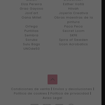
Elza Pereira
Esther Voltà
Grao Gayoso
Hilvah
Joid'art
Joyería Creativa
Oana Millet
Obras maestras de la
pintura
Orfega
Paca Peca
Puntillas
Secret Loom
Sembra
SKFK
Soruka
Spira of Sweden
Sulu Bags
Ucon Acrobatics
UNOde50
Condiciones de venta
|
Envíos y devoluciones
|
Política de cookies
|
Política de privacidad
|
Aviso Legal