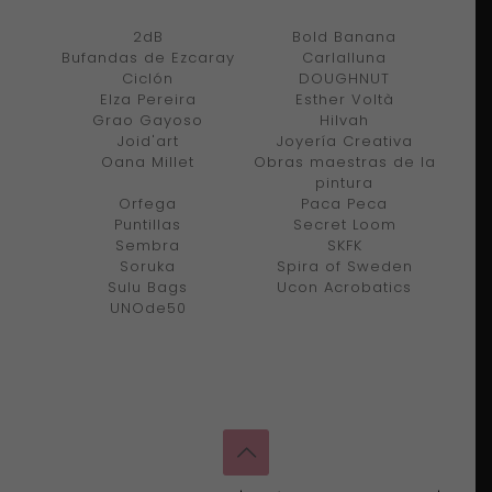
2dB
Bold Banana
Bufandas de Ezcaray
Carlalluna
Ciclón
DOUGHNUT
Elza Pereira
Esther Voltà
Grao Gayoso
Hilvah
Joid'art
Joyería Creativa
Oana Millet
Obras maestras de la
pintura
Orfega
Paca Peca
Puntillas
Secret Loom
Sembra
SKFK
Soruka
Spira of Sweden
Sulu Bags
Ucon Acrobatics
UNOde50