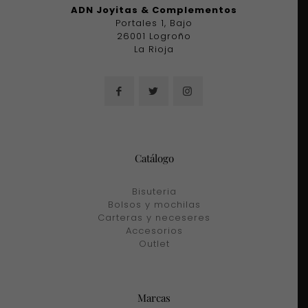
ADN Joyitas & Complementos
Portales 1, Bajo
26001 Logroño
La Rioja
Catálogo
Bisuteria
Bolsos y mochilas
Carteras y neceseres
Accesorios
Outlet
Marcas