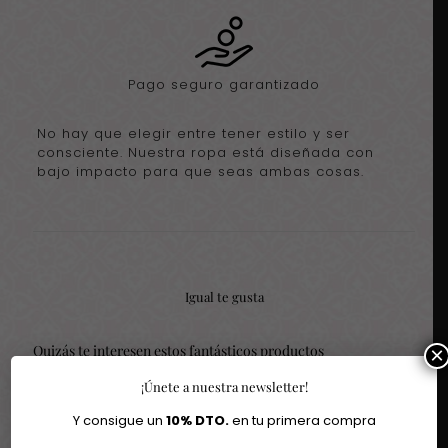
Pago seguro garantizado
No hay que elegir entre tener estilo y ser
consciente. Nuestra ropa está diseñada con
bajo impacto para que seas ambas cosas.
Igual te gusta
Quizás te interesen estos fantásticos productos
×
¡Únete a nuestra newsletter!
-20%
-30%
Y consigue un
10% DTO.
en tu primera compra