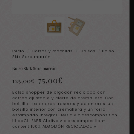
Inicio
/
Bolsos y mochilas
/
Bolsos
/
Bolso
Skfk Sora marrón
Bolso Skfk Sora marrón
El
El
75,00
€
125,00
€
precio
precio
original
actual
Bolso shopper de algodón reciclado con
era:
es:
correa ajustable y cierre de cremallera. Con
125,00€.
75,00€.
bolsillos exteriores traseros y delanteros. un
bolsillo interior con cremallera y un forro
estampado integral. Beis.div classcomposition-
titlebCU FABRICbdivdiv classcomposition-
content 100% ALGODÓN RECICLADOdiv