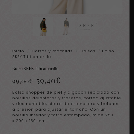
Inicio
/
Bolsos y mochilas
/
Bolsos
/
Bolso
SKFK Tibi amarillo
Bolso SKFK Tibi amarillo
El
El
59,40
€
99,00
€
precio
precio
original
actual
Bolso shopper de piel y algodón reciclado con
era:
es:
bolsillos delanteros y traseros, correa ajustable
99,00€.
59,40€.
y desmontable, cierre de cremallera y botones
a presión para ajustar el tamaño. Con un
bolsillo interior y forro estampado, mide 250
x 200 x 150 mm.