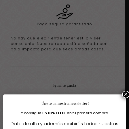
Pago seguro garantizado
No hay que elegir entre tener estilo y ser
consciente. Nuestra ropa está diseñada con
bajo impacto para que seas ambas cosas.
Igual te gusta
×
Quizás te interesen estos fantásticos productos
¡Únete a nuestra newsletter!
Y consigue un
10% DTO.
en tu primera compra
-20%
Date de alta y además recibirás todas nuestras