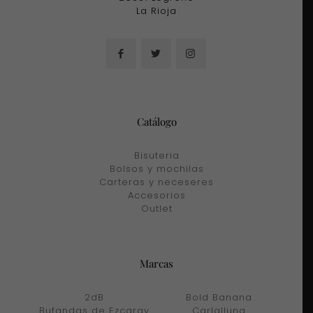
La Rioja
Catálogo
Bisuteria
Bolsos y mochilas
Carteras y neceseres
Accesorios
Outlet
Marcas
2dB
Bold Banana
Bufandas de Ezcaray
Carlalluna