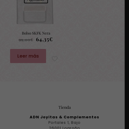
Bolso SKFK Nera
El
El
64,35
€
99,00
€
precio
precio
original
actual
era:
es:
Leer más
99,00€.
64,35€.
Tienda
ADN Joyitas & Complementos
Portales 1, Bajo
26001 Logroño