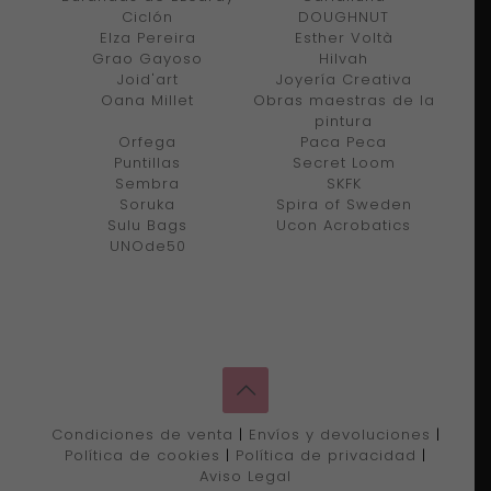
Ciclón
DOUGHNUT
Elza Pereira
Esther Voltà
Grao Gayoso
Hilvah
Joid'art
Joyería Creativa
Oana Millet
Obras maestras de la
pintura
Orfega
Paca Peca
Puntillas
Secret Loom
Sembra
SKFK
Soruka
Spira of Sweden
Sulu Bags
Ucon Acrobatics
UNOde50
Condiciones de venta
|
Envíos y devoluciones
|
Política de cookies
|
Política de privacidad
|
Aviso Legal