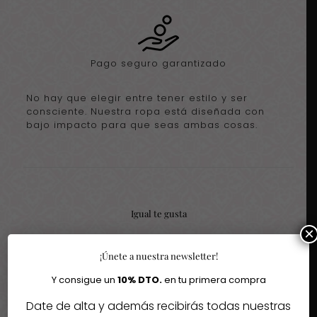
Pago seguro garantizado
No hay que elegir entre tener estilo y ser
consciente. Nuestra ropa está diseñada con
bajo impacto para que seas ambas cosas.
Igual te gusta
×
Quizás te interesen estos fantásticos productos
¡Únete a nuestra newsletter!
Y consigue un
10% DTO.
en tu primera compra
-35%
Date de alta y además recibirás todas nuestras