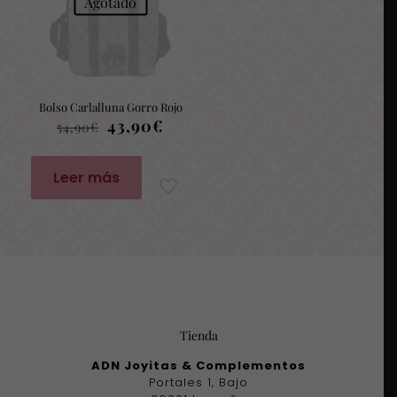
Agotado
Bolso Carlalluna Gorro Rojo
El
El
43,90
€
54,90
€
precio
precio
original
actual
era:
es:
Leer más
54,90€.
43,90€.
Tienda
ADN Joyitas & Complementos
Portales 1, Bajo