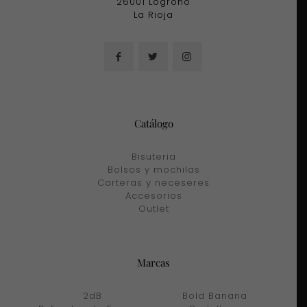
26001 Logroño
La Rioja
Catálogo
Bisuteria
Bolsos y mochilas
Carteras y neceseres
Accesorios
Outlet
Marcas
2dB
Bold Banana