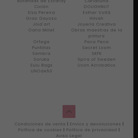
Bufandas de Ezcaray
Carlalluna
Ciclón
DOUGHNUT
Elza Pereira
Esther Voltà
Grao Gayoso
Hilvah
Joid'art
Joyería Creativa
Oana Millet
Obras maestras de la
pintura
Orfega
Paca Peca
Puntillas
Secret Loom
Sembra
SKFK
Soruka
Spira of Sweden
Sulu Bags
Ucon Acrobatics
UNOde50
Condiciones de venta
|
Envíos y devoluciones
|
Política de cookies
|
Política de privacidad
|
Aviso Legal