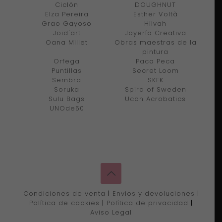
Ciclón
DOUGHNUT
Elza Pereira
Esther Voltà
Grao Gayoso
Hilvah
Joid'art
Joyería Creativa
Oana Millet
Obras maestras de la
pintura
Orfega
Paca Peca
Puntillas
Secret Loom
Sembra
SKFK
Soruka
Spira of Sweden
Sulu Bags
Ucon Acrobatics
UNOde50
Condiciones de venta
|
Envíos y devoluciones
|
Política de cookies
|
Política de privacidad
|
Aviso Legal