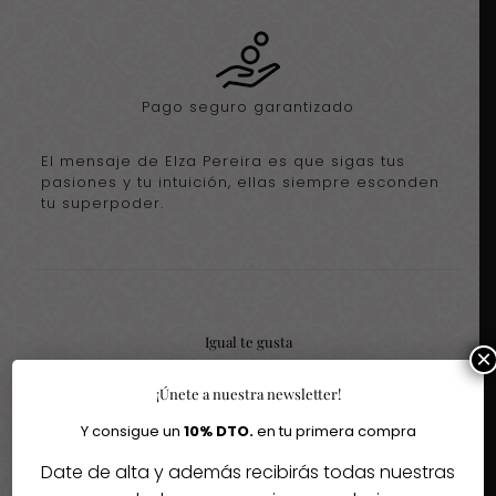
Pago seguro garantizado
El mensaje de Elza Pereira es que sigas tus
pasiones y tu intuición, ellas siempre esconden
tu superpoder.
Igual te gusta
×
¡Únete a nuestra newsletter!
Quizás te interesen estos fantásticos productos
Y consigue un
10% DTO.
en tu primera compra
-30%
-30%
Date de alta y además recibirás todas nuestras