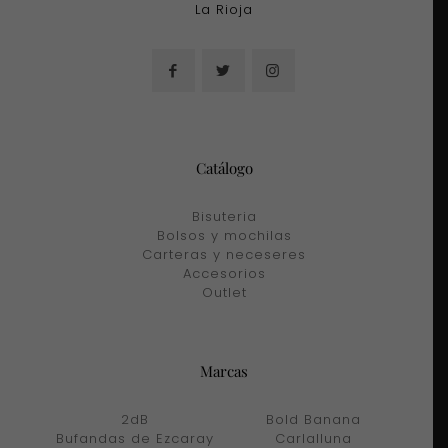
La Rioja
Catálogo
Bisuteria
Bolsos y mochilas
Carteras y neceseres
Accesorios
Outlet
Marcas
2dB
Bold Banana
Bufandas de Ezcaray
Carlalluna