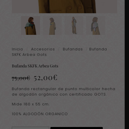
Inicio
/
Accesorios
/
Bufandas
/
Bufanda
SKFK Arbea Gots
Bufanda SKFK Arbea Gots
El
El
52,00
€
75,00
€
precio
precio
original
actual
Bufanda rectangular de punto multicolor hecha
era:
es:
de algodón orgánico con certificado GOTS.
75,00€.
52,00€.
Mide 180 x 55 cm.
100% ALGODÓN ORGANICO