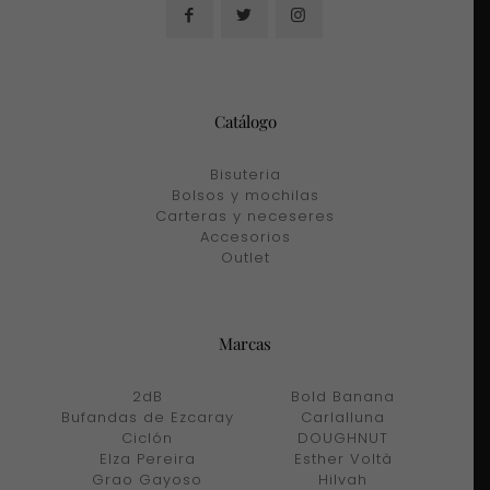
Catálogo
Bisuteria
Bolsos y mochilas
Carteras y neceseres
Accesorios
Outlet
Marcas
2dB
Bold Banana
Bufandas de Ezcaray
Carlalluna
Ciclón
DOUGHNUT
Elza Pereira
Esther Voltà
Grao Gayoso
Hilvah