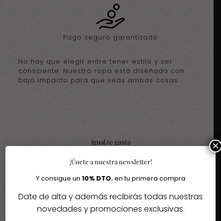
Pago seguro garantizado
No hay que elegir entre tener estilo y ser
consciente. Nuestra ropa está diseñada con
bajo impacto para que seas ambas cosas.
Igual te gusta
×
¡Únete a nuestra newsletter!
Quizás te interesen estos fantásticos productos
Y consigue un
10% DTO.
en tu primera compra
Date de alta y además recibirás todas nuestras
novedades y promociones exclusivas.