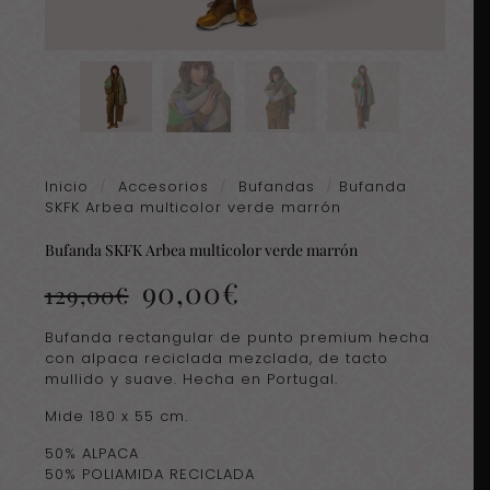
Inicio
/
Accesorios
/
Bufandas
/
Bufanda
SKFK Arbea multicolor verde marrón
Bufanda SKFK Arbea multicolor verde marrón
El
El
90,00
€
129,00
€
precio
precio
original
actual
Bufanda rectangular de punto premium hecha
era:
es:
con alpaca reciclada mezclada, de tacto
129,00€.
90,00€.
mullido y suave. Hecha en Portugal.
Mide 180 x 55 cm.
50% ALPACA
50% POLIAMIDA RECICLADA