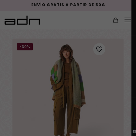
ENVÍO GRATIS A PARTIR DE 50€
-30%
E