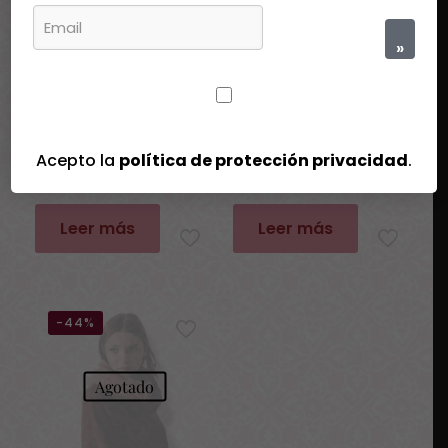
Agotado
Agotado
»
Bufanda Color Block Ezcaray
Foulard Ezcaray Mohair Liso
Acepto la
política de protección privacidad
.
94,00
€
42,95
€
Leer más
Leer más
-44%
Agotado