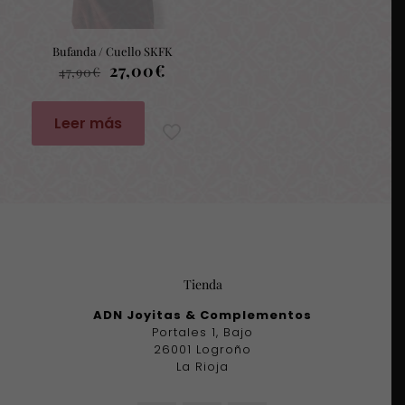
Bufanda / Cuello SKFK
El
El
27,00
€
47,90
€
precio
precio
original
actual
era:
es:
Leer más
47,90€.
27,00€.
Tienda
ADN Joyitas & Complementos
Portales 1, Bajo
26001 Logroño
La Rioja