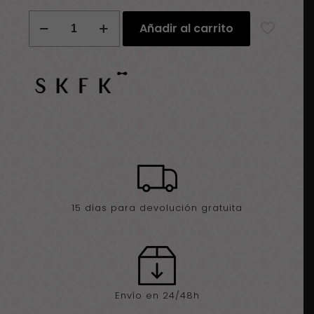
Bufanda
Añadir al carrito
SKFK
Arbea
multicolor
verde
marrón
cantidad
15 días para devolución gratuita
Envío en 24/48h