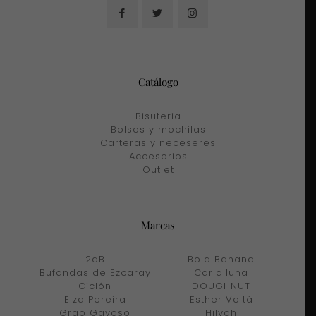
Catálogo
Bisuteria
Bolsos y mochilas
Carteras y neceseres
Accesorios
Outlet
Marcas
2dB
Bold Banana
Bufandas de Ezcaray
Carlalluna
Ciclón
DOUGHNUT
Elza Pereira
Esther Voltà
Grao Gayoso
Hilvah