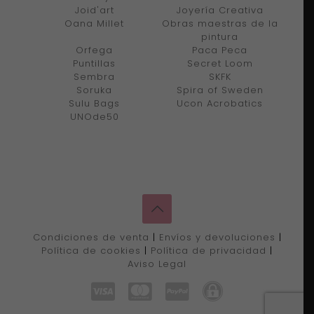
Joid'art
Joyería Creativa
Oana Millet
Obras maestras de la
pintura
Orfega
Paca Peca
Puntillas
Secret Loom
Sembra
SKFK
Soruka
Spira of Sweden
Sulu Bags
Ucon Acrobatics
UNOde50
Condiciones de venta
|
Envíos y devoluciones
|
Política de cookies
|
Política de privacidad
|
Aviso Legal