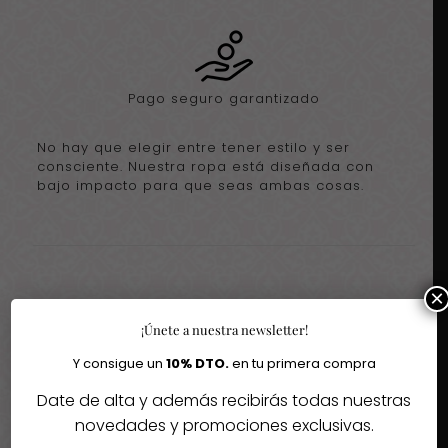
Pago seguro garantizado
No hay que elegir entre tener estilo y ser
consciente. Nuestra ropa está diseñada con
bajo impacto para que seas ambas cosas.
×
Igual te gusta
¡Únete a nuestra newsletter!
Y consigue un
10% DTO.
en tu primera compra
Quizás te interesen estos fantásticos productos
Date de alta y además recibirás todas nuestras
novedades y promociones exclusivas.