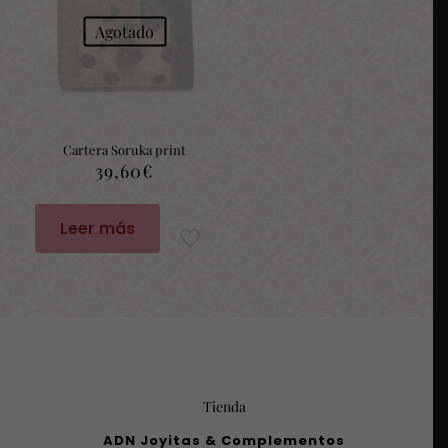
Agotado
Cartera Soruka print
39,60
€
Leer más
Tienda
ADN Joyitas & Complementos