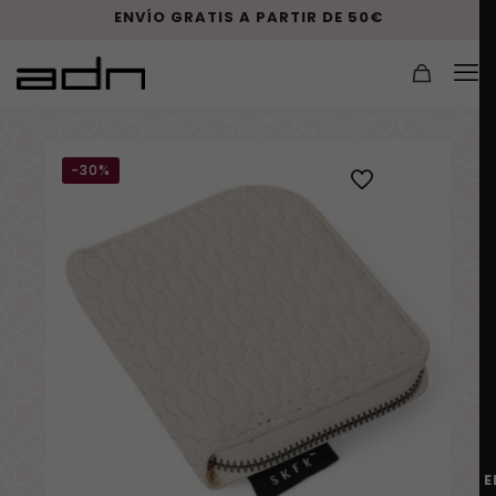
ENVÍO GRATIS A PARTIR DE 50€
-30%
E