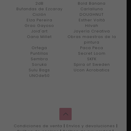
2dB
Bold Banana
Bufandas de Ezcaray
Carlalluna
Ciclón
DOUGHNUT
Elza Pereira
Esther Voltà
Grao Gayoso
Hilvah
Joid'art
Joyería Creativa
Oana Millet
Obras maestras de la
pintura
Orfega
Paca Peca
Puntillas
Secret Loom
Sembra
SKFK
Soruka
Spira of Sweden
Sulu Bags
Ucon Acrobatics
UNOde50
Condiciones de venta
|
Envíos y devoluciones
|