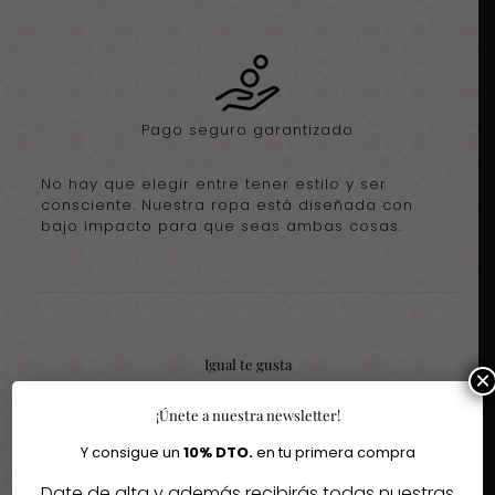
Pago seguro garantizado
No hay que elegir entre tener estilo y ser
consciente. Nuestra ropa está diseñada con
bajo impacto para que seas ambas cosas.
Igual te gusta
×
¡Únete a nuestra newsletter!
Quizás te interesen estos fantásticos productos
Y consigue un
10% DTO.
en tu primera compra
-40%
Date de alta y además recibirás todas nuestras