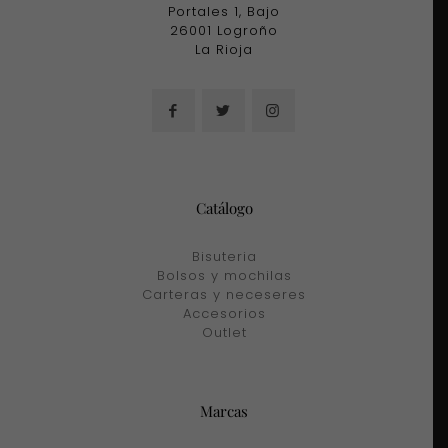
Portales 1, Bajo
26001 Logroño
La Rioja
Catálogo
Bisuteria
Bolsos y mochilas
Carteras y neceseres
Accesorios
Outlet
Marcas