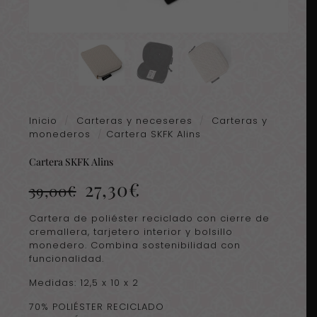
Inicio
/
Carteras y neceseres
/
Carteras y
monederos
/
Cartera SKFK Alins
Cartera SKFK Alins
El
El
27,30
€
39,00
€
precio
precio
original
actual
Cartera de poliéster reciclado con cierre de
era:
es:
cremallera, tarjetero interior y bolsillo
39,00€.
27,30€.
monedero. Combina sostenibilidad con
funcionalidad.
Medidas: 12,5 x 10 x 2
70% POLIÉSTER RECICLADO