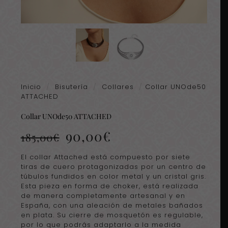
Inicio
/
Bisutería
/
Collares
/
Collar UNOde50
ATTACHED
Collar UNOde50 ATTACHED
El
El
90,00
€
185,00
€
precio
precio
original
actual
El collar Attached está compuesto por siete
era:
es:
tiras de cuero protagonizadas por un centro de
185,00€.
90,00€.
túbulos fundidos en color metal y un cristal gris.
Esta pieza en forma de choker, está realizada
de manera completamente artesanal y en
España, con una aleación de metales bañados
en plata. Su cierre de mosquetón es regulable,
por lo que podrás adaptarlo a la medida