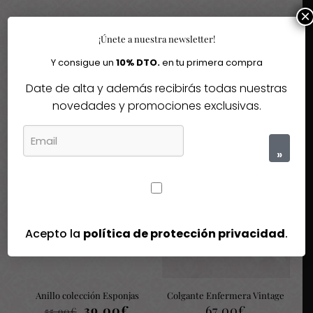
×
¡Únete a nuestra newsletter!
Y consigue un
10% DTO.
en tu primera compra
Date de alta y además recibirás todas nuestras
Igual te gusta
novedades y promociones exclusivas.
Quizás te interesen estos fantásticos productos
»
-30%
Agotado
Agotado
Acepto la
política de protección privacidad
.
Anillo colección Esponjas
Colgante Enfermera Vintage
El
El
39,00
€
67,00
€
55,90
€