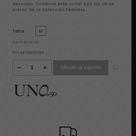
deseada. Combina este collar con las otras
piezas de la colección Fearless.
M
Talla
Restablecer
Sin existencias
Collar
Añadir al carrito
UNOde50
ATTACHED
cantidad