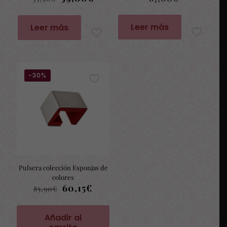
precio
precio
original
actual
era:
es:
Leer más
Leer más
55,90€.
39,00€.
-30%
Pulsera colección Esponjas de
colores
El
El
60,15
€
85,90
€
precio
precio
original
actual
era:
es:
Añadir al
85,90€.
60,15€.