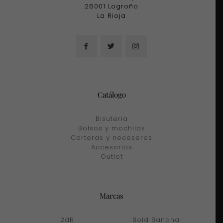
26001 Logroño
La Rioja
Catálogo
Bisuteria
Bolsos y mochilas
Carteras y neceseres
Accesorios
Outlet
Marcas
2dB
Bold Banana