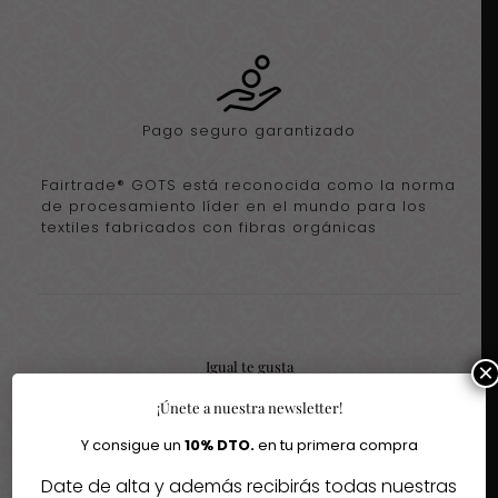
Pago seguro garantizado
Fairtrade® GOTS está reconocida como la norma
de procesamiento líder en el mundo para los
textiles fabricados con fibras orgánicas
Igual te gusta
×
¡Únete a nuestra newsletter!
Quizás te interesen estos fantásticos productos
Y consigue un
10% DTO.
en tu primera compra
-30%
Date de alta y además recibirás todas nuestras