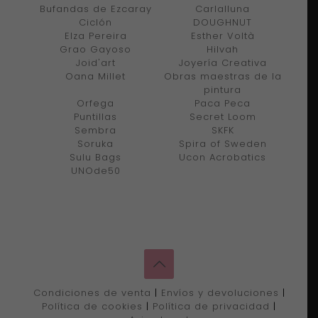
Bufandas de Ezcaray
Carlalluna
Ciclón
DOUGHNUT
Elza Pereira
Esther Voltà
Grao Gayoso
Hilvah
Joid'art
Joyería Creativa
Oana Millet
Obras maestras de la
pintura
Orfega
Paca Peca
Puntillas
Secret Loom
Sembra
SKFK
Soruka
Spira of Sweden
Sulu Bags
Ucon Acrobatics
UNOde50
Condiciones de venta
|
Envíos y devoluciones
|
Política de cookies
|
Política de privacidad
|