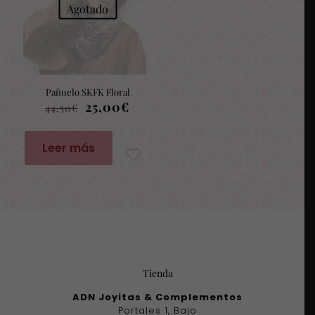
Agotado
Pañuelo SKFK Floral
El
El
25,00
€
44,50
€
precio
precio
original
actual
era:
es:
Leer más
44,50€.
25,00€.
Tienda
ADN Joyitas & Complementos
Portales 1, Bajo