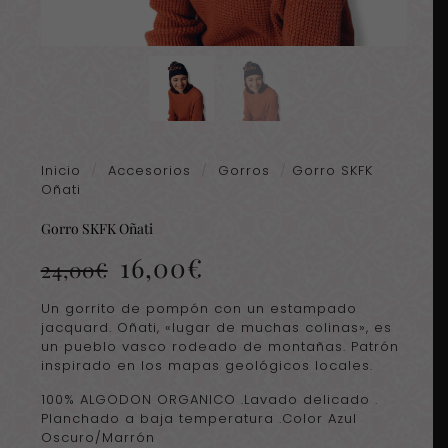
Inicio
/
Accesorios
/
Gorros
/
Gorro SKFK
Oñati
Gorro SKFK Oñati
El
El
16,00
€
24,00
€
precio
precio
original
actual
Un gorrito de pompón con un estampado
era:
es:
jacquard. Oñati, «lugar de muchas colinas», es
24,00€.
16,00€.
un pueblo vasco rodeado de montañas. Patrón
inspirado en los mapas geológicos locales.
100% ALGODON ORGANICO .Lavado delicado .
Planchado a baja temperatura .Color Azul
Oscuro/Marrón