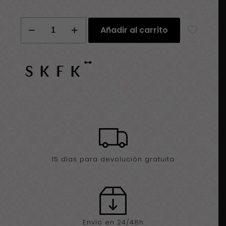
Gorro
Añadir al carrito
SKFK
Oñati
cantidad
15 días para devolución gratuita
Envío en 24/48h