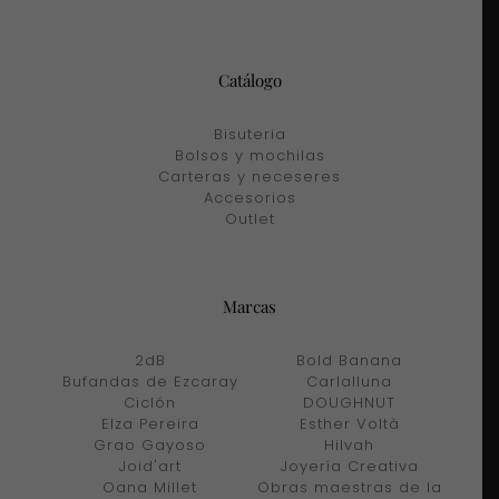
Catálogo
Bisuteria
Bolsos y mochilas
Carteras y neceseres
Accesorios
Outlet
Marcas
2dB
Bold Banana
Bufandas de Ezcaray
Carlalluna
Ciclón
DOUGHNUT
Elza Pereira
Esther Voltà
Grao Gayoso
Hilvah
Joid'art
Joyería Creativa
Oana Millet
Obras maestras de la