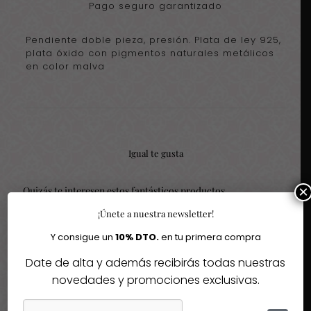
Pago seguro garantizado
Pendiente doble pieza, presión. Plata de ley 925,
plata óxido con pigmentos naturales metálicos
en color malva
Igual te gusta
×
Quizás te interesen estos fantásticos productos
¡Únete a nuestra newsletter!
-30%
-30%
Y consigue un
10% DTO.
en tu primera compra
Date de alta y además recibirás todas nuestras
Agotado
novedades y promociones exclusivas.