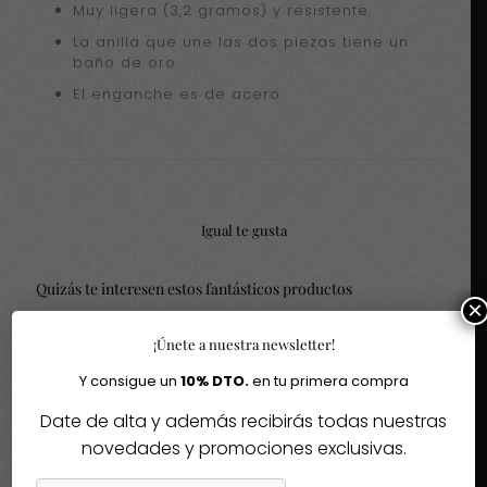
Muy ligera (3,2 gramos) y resistente.
La anilla que une las dos piezas tiene un
baño de oro.
El enganche es de acero.
Igual te gusta
Quizás te interesen estos fantásticos productos
×
-30%
¡Únete a nuestra newsletter!
Y consigue un
10% DTO.
en tu primera compra
Agotado
Agotado
Date de alta y además recibirás todas nuestras
novedades y promociones exclusivas.