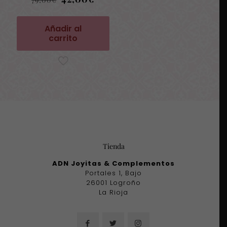
precio
precio
original
actual
era:
es:
Añadir al
79,00€.
42,00€.
carrito
Tienda
ADN Joyitas & Complementos
Portales 1, Bajo
26001 Logroño
La Rioja