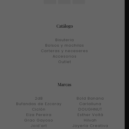
Catálogo
Bisuteria
Bolsos y mochilas
Carteras y neceseres
Accesorios
Outlet
Marcas
2dB
Bold Banana
Bufandas de Ezcaray
Carlalluna
Ciclón
DOUGHNUT
Elza Pereira
Esther Voltà
Grao Gayoso
Hilvah
Joid'art
Joyería Creativa