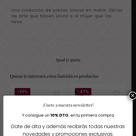
Una colección de piezas únicas en metal. Obras
de arte que hacen única a la mujer que las
lleva.
Igual te gusta
Quizás te interesen estos fantásticos productos
-30%
-47%
×
¡Únete a nuestra newsletter!
Y consigue un
10% DTO.
en tu primera compra
Date de alta y además recibirás todas nuestras
novedades y promociones exclusivas.