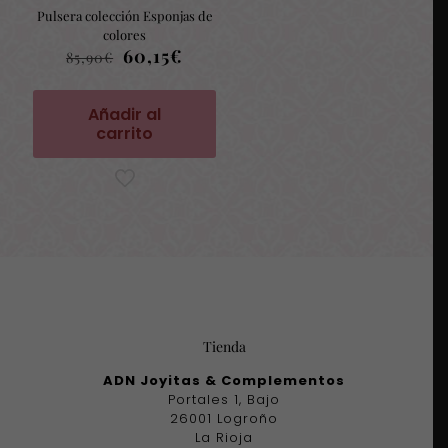
Pulsera colección Esponjas de
colores
El
El
60,15
€
85,90
€
precio
precio
original
actual
era:
es:
Añadir al
85,90€.
60,15€.
carrito
Tienda
ADN Joyitas & Complementos
Portales 1, Bajo
26001 Logroño
La Rioja