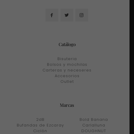
Catálogo
Bisuteria
Bolsos y mochilas
Carteras y neceseres
Accesorios
Outlet
Marcas
2dB
Bold Banana
Bufandas de Ezcaray
Carlalluna
Ciclón
DOUGHNUT