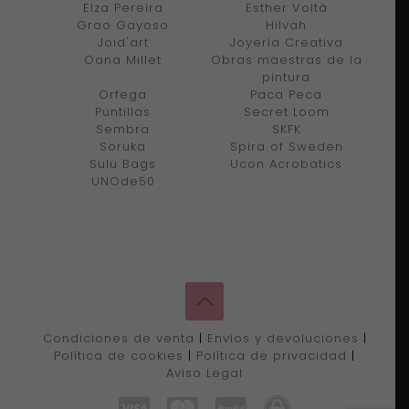
Elza Pereira
Esther Voltà
Grao Gayoso
Hilvah
Joid'art
Joyería Creativa
Oana Millet
Obras maestras de la
pintura
Orfega
Paca Peca
Puntillas
Secret Loom
Sembra
SKFK
Soruka
Spira of Sweden
Sulu Bags
Ucon Acrobatics
UNOde50
Condiciones de venta
|
Envíos y devoluciones
|
Política de cookies
|
Política de privacidad
|
Aviso Legal