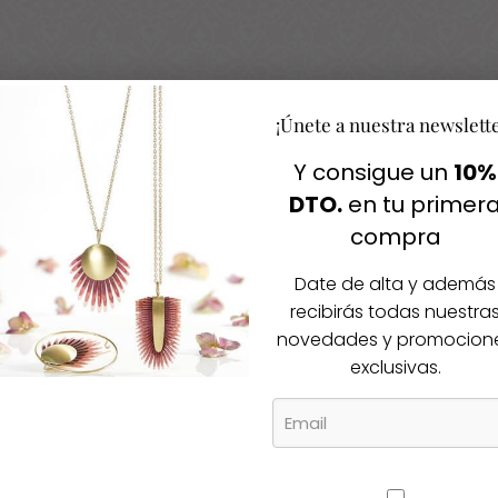
¡Únete a nuestra newslett
Y consigue un
10%
Igual te gusta
DTO.
en tu primer
compra
cos productos
Date de alta y además
recibirás todas nuestra
novedades y promocion
exclusivas.