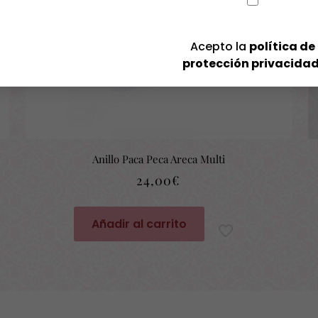
Acepto la
política de
protección privacida
Anillo Paca Peca Areca Multi
24,00
€
Añadir al carrito