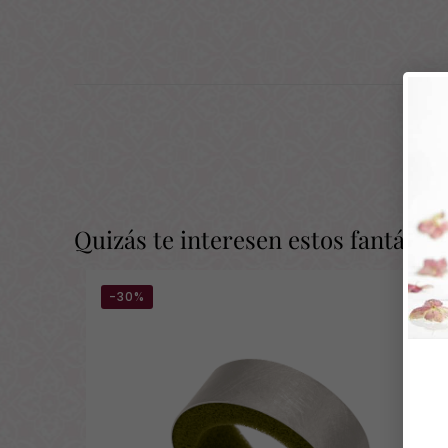
Quizás te interesen estos fantásti
-30%