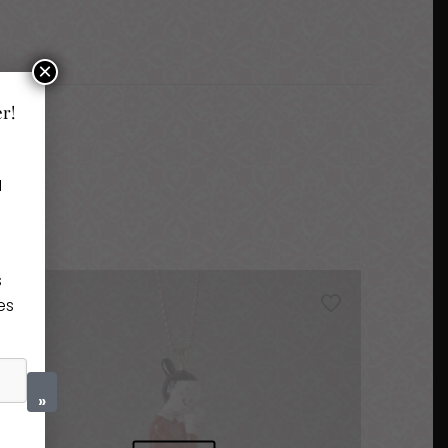
×
er!
a
s
es
»