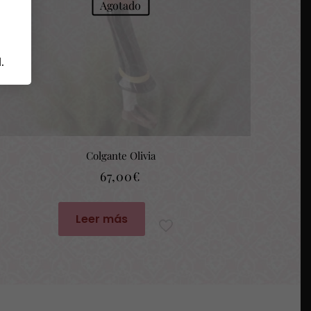
Agotado
d
.
Colgante Olivia
67,00
€
Leer más