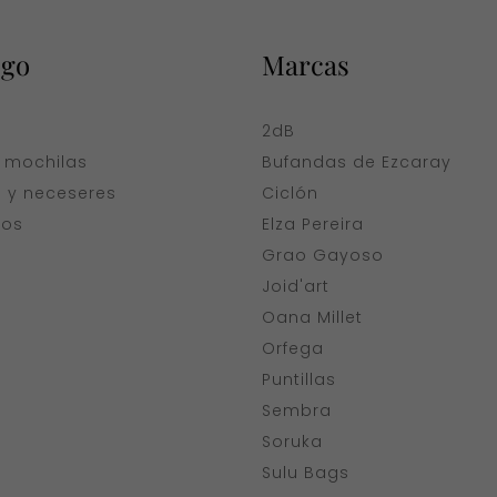
ogo
Marcas
a
2dB
y mochilas
Bufandas de Ezcaray
s y neceseres
Ciclón
ios
Elza Pereira
Grao Gayoso
Joid'art
Oana Millet
Orfega
Puntillas
Sembra
Soruka
Sulu Bags