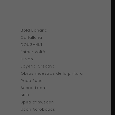
Bold Banana
Carlalluna
DOUGHNUT
Esther Voltà
Hilvah
Joyería Creativa
Obras maestras de la pintura
Paca Peca
Secret Loom
SKFK
Spira of Sweden
Ucon Acrobatics