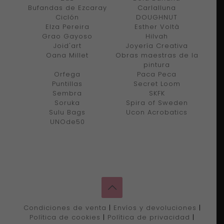
Bufandas de Ezcaray
Carlalluna
Ciclón
DOUGHNUT
Elza Pereira
Esther Voltà
Grao Gayoso
Hilvah
Joid'art
Joyería Creativa
Oana Millet
Obras maestras de la
pintura
Orfega
Paca Peca
Puntillas
Secret Loom
Sembra
SKFK
Soruka
Spira of Sweden
Sulu Bags
Ucon Acrobatics
UNOde50
Condiciones de venta
|
Envíos y devoluciones
|
Política de cookies
|
Política de privacidad
|