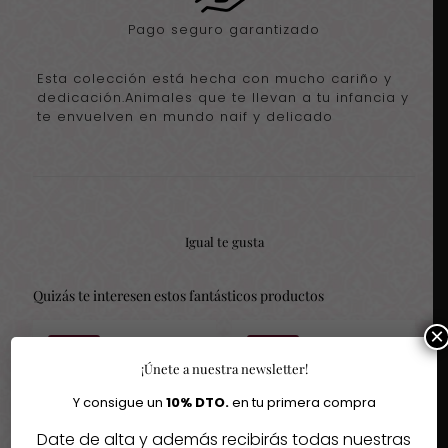
Pago seguro garantizado
Esta colección está hecha con mucho cariño y
dedicación.Animales que te llevan a tu infancia y
te envuelven en mundo naif y delicado
Igual te gusta
Quizás te interesen estos fantásticos productos
×
-30%
-30%
¡Únete a nuestra newsletter!
Y consigue un
10% DTO.
en tu primera compra
Date de alta y además recibirás todas nuestras