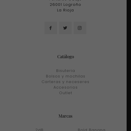
26001 Logroño
La Rioja
Catálogo
Bisuteria
Bolsos y mochilas
Carteras y neceseres
Accesorios
Outlet
Marcas
2dB
Bold Banana