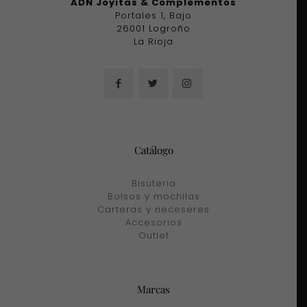
ADN Joyitas & Complementos
Portales 1, Bajo
26001 Logroño
La Rioja
Catálogo
Bisuteria
Bolsos y mochilas
Carteras y neceseres
Accesorios
Outlet
Marcas