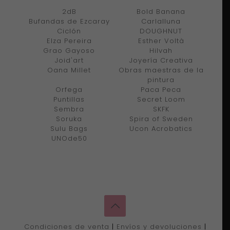
2dB
Bold Banana
Bufandas de Ezcaray
Carlalluna
Ciclón
DOUGHNUT
Elza Pereira
Esther Voltà
Grao Gayoso
Hilvah
Joid'art
Joyería Creativa
Oana Millet
Obras maestras de la
pintura
Orfega
Paca Peca
Puntillas
Secret Loom
Sembra
SKFK
Soruka
Spira of Sweden
Sulu Bags
Ucon Acrobatics
UNOde50
Condiciones de venta
|
Envíos y devoluciones
|