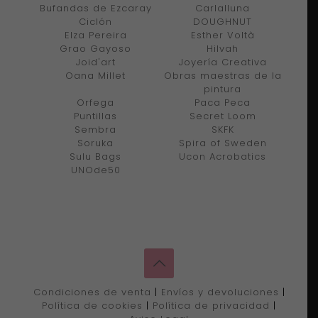
Bufandas de Ezcaray
Carlalluna
Ciclón
DOUGHNUT
Elza Pereira
Esther Voltà
Grao Gayoso
Hilvah
Joid'art
Joyería Creativa
Oana Millet
Obras maestras de la
pintura
Orfega
Paca Peca
Puntillas
Secret Loom
Sembra
SKFK
Soruka
Spira of Sweden
Sulu Bags
Ucon Acrobatics
UNOde50
Condiciones de venta
|
Envíos y devoluciones
|
Política de cookies
|
Política de privacidad
|