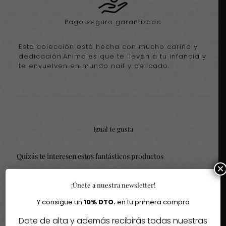
Pago seguro garantizado
Esta colección está hecha con mucho cariño y
dedicación.Animales que te llevan a tu infancia y
te envuelven en mundo naif y delicado.
Igual te gusta
Quizás te interesen estos fantásticos productos
×
-30%
-30%
¡Únete a nuestra newsletter!
Y consigue un
10% DTO.
en tu primera compra
Date de alta y además recibirás todas nuestras