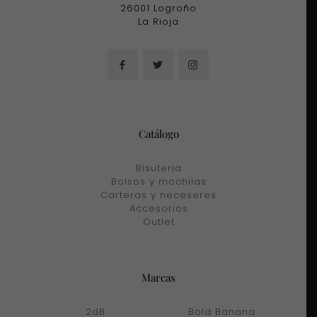
26001 Logroño
La Rioja
Catálogo
Bisuteria
Bolsos y mochilas
Carteras y neceseres
Accesorios
Outlet
Marcas
2dB
Bold Banana