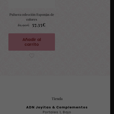
Pulsera colección Esponjas de
colores
El
El
57,35
€
81,90
€
precio
precio
original
actual
era:
es:
Añadir al
81,90€.
57,35€.
carrito
Tienda
ADN Joyitas & Complementos
Portales 1, Bajo