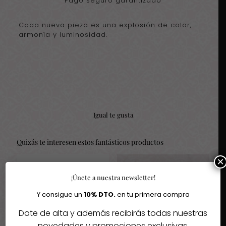
Pago seguro garantizado
Cada nueva pieza es una explosión de color,
armonía y luminosidad.
Igual te gusta
Quizás te interesen estos fantásticos productos
×
-30%
¡Únete a nuestra newsletter!
Y consigue un
10% DTO.
en tu primera compra
Agotado
Date de alta y además recibirás todas nuestras
novedades y promociones exclusivas.