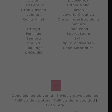
Ciclón
DOUGHNUT
Elza Pereira
Esther Voltà
Grao Gayoso
Hilvah
Joid'art
Joyería Creativa
Oana Millet
Obras maestras de la
pintura
Orfega
Paca Peca
Puntillas
Secret Loom
Sembra
SKFK
Soruka
Spira of Sweden
Sulu Bags
Ucon Acrobatics
UNOde50
Condiciones de venta
|
Envíos y devoluciones
|
Política de cookies
|
Política de privacidad
|
Aviso Legal