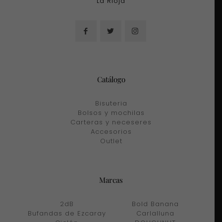
La Rioja
Catálogo
Bisuteria
Bolsos y mochilas
Carteras y neceseres
Accesorios
Outlet
Marcas
2dB
Bold Banana
Bufandas de Ezcaray
Carlalluna