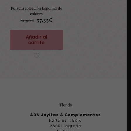
Pulsera colección Esponjas de
colores
El
El
57,35
€
81,90
€
precio
precio
original
actual
era:
es:
Añadir al
81,90€.
57,35€.
carrito
Tienda
ADN Joyitas & Complementos
Portales 1, Bajo
26001 Logroño