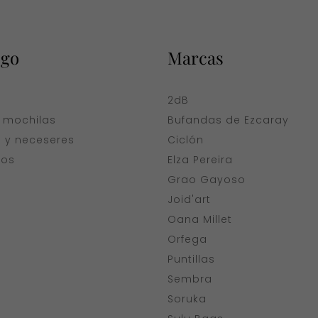
ogo
Marcas
a
2dB
y mochilas
Bufandas de Ezcaray
s y neceseres
Ciclón
ios
Elza Pereira
Grao Gayoso
Joid'art
Oana Millet
Orfega
Puntillas
Sembra
Soruka