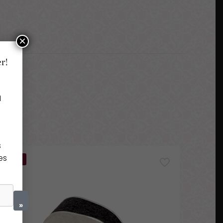
×
er!
a
s
es
-30%
»