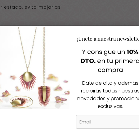
r estado, evita mojarlas
¡Únete a nuestra newslett
Y consigue un
10%
Igual te gusta
DTO.
en tu primer
compra
cos productos
Date de alta y además
recibirás todas nuestra
novedades y promocion
-30%
exclusivas.