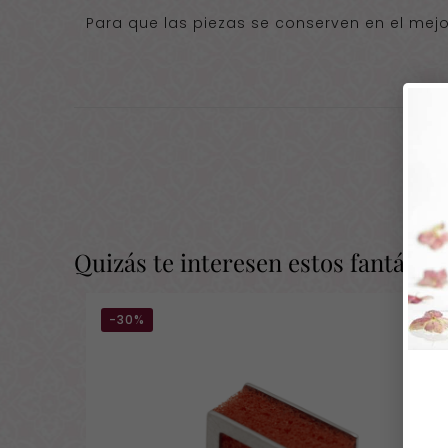
Para que las piezas se conserven en el mejo
Quizás te interesen estos fantásti
-30%