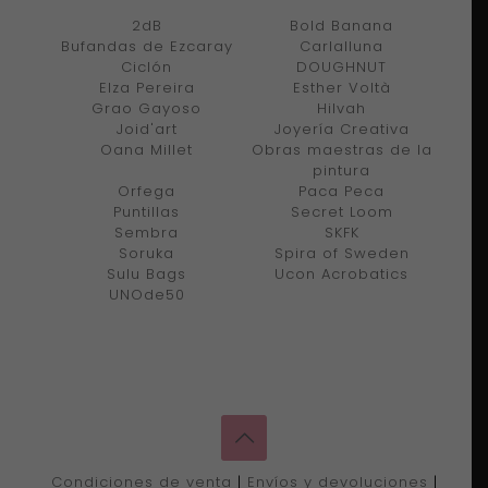
2dB
Bold Banana
Bufandas de Ezcaray
Carlalluna
Ciclón
DOUGHNUT
Elza Pereira
Esther Voltà
Grao Gayoso
Hilvah
Joid'art
Joyería Creativa
Oana Millet
Obras maestras de la
pintura
Orfega
Paca Peca
Puntillas
Secret Loom
Sembra
SKFK
Soruka
Spira of Sweden
Sulu Bags
Ucon Acrobatics
UNOde50
Condiciones de venta
|
Envíos y devoluciones
|