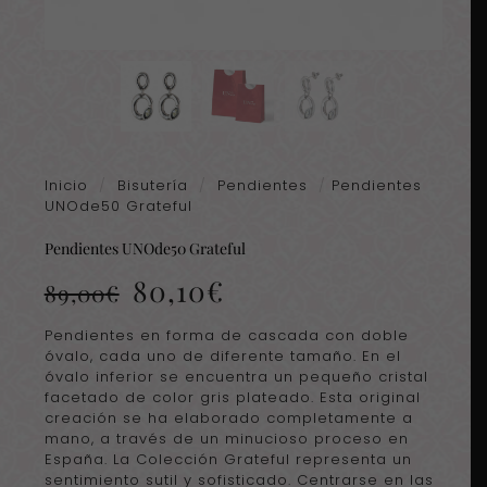
Inicio
/
Bisutería
/
Pendientes
/
Pendientes
UNOde50 Grateful
Pendientes UNOde50 Grateful
El
El
80,10
€
89,00
€
precio
precio
original
actual
Pendientes en forma de cascada con doble
era:
es:
óvalo, cada uno de diferente tamaño. En el
89,00€.
80,10€.
óvalo inferior se encuentra un pequeño cristal
facetado de color gris plateado. Esta original
creación se ha elaborado completamente a
mano, a través de un minucioso proceso en
España. La Colección Grateful representa un
sentimiento sutil y sofisticado. Centrarse en las