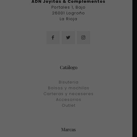
ADN Joyitas & Complementos
Portales 1, Bajo
26001 Logroño
La Rioja
Catálogo
Bisuteria
Bolsos y mochilas
Carteras y neceseres
Accesorios
Outlet
Marcas