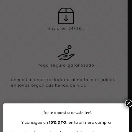
Envío en 24/48h
Pago seguro garantizado
Un sentimiento trasladado al metal y al cristal,
en joyas orgánicas llenas de vida.
×
¡Únete a nuestra newsletter!
Igual te gusta
Y consigue un
10% DTO.
en tu primera compra