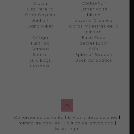
Ciclón
DOUGHNUT
Elza Pereira
Esther Voltà
Grao Gayoso
Hilvah
Joid'art
Joyería Creativa
Oana Millet
Obras maestras de la
pintura
Orfega
Paca Peca
Puntillas
Secret Loom
Sembra
SKFK
Soruka
Spira of Sweden
Sulu Bags
Ucon Acrobatics
UNOde50
Condiciones de venta
|
Envíos y devoluciones
|
Política de cookies
|
Política de privacidad
|
Aviso Legal