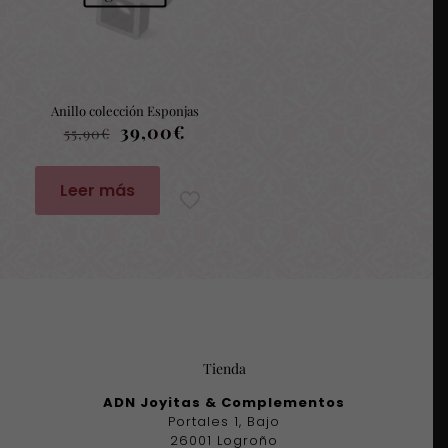
Anillo colección Esponjas
El
El
39,00
€
55,90
€
precio
precio
original
actual
era:
es:
Leer más
55,90€.
39,00€.
Tienda
ADN Joyitas & Complementos
Portales 1, Bajo
26001 Logroño