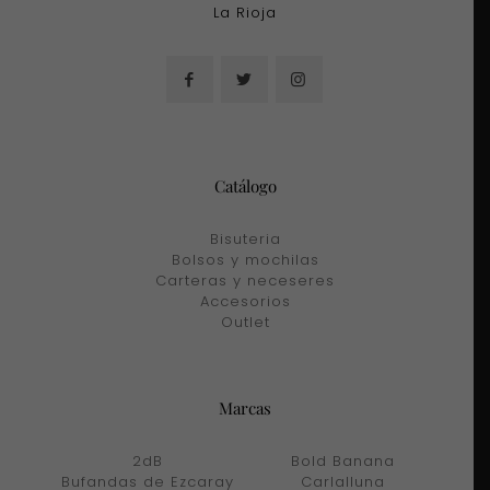
La Rioja
Catálogo
Bisuteria
Bolsos y mochilas
Carteras y neceseres
Accesorios
Outlet
Marcas
2dB
Bold Banana
Bufandas de Ezcaray
Carlalluna