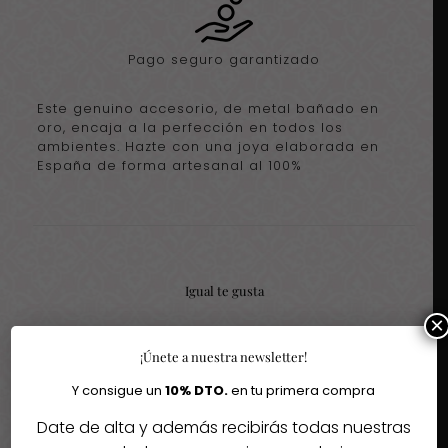
Pago seguro garantizado
Este genuino accesorio, de metal bañado en
oro, encaja a la perfección en todos los
ambientes. Hazte con una joya elaborada en
España de forma artesanal al 100%
Igual te gusta
×
Quizás te interesen estos fantásticos productos
¡Únete a nuestra newsletter!
Y consigue un
10% DTO.
en tu primera compra
-30%
Date de alta y además recibirás todas nuestras