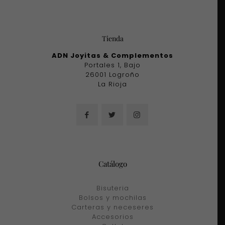
Tienda
ADN Joyitas & Complementos
Portales 1, Bajo
26001 Logroño
La Rioja
Catálogo
Bisuteria
Bolsos y mochilas
Carteras y neceseres
Accesorios