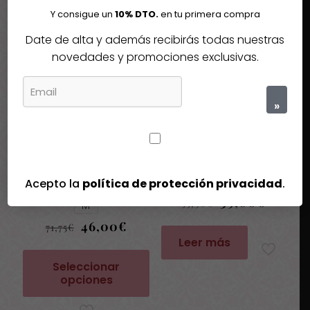
Y consigue un
10% DTO.
en tu primera compra
Quizás te interesen estos fantásticos productos
Date de alta y además recibirás todas nuestras
novedades y promociones exclusivas.
-36%
-30%
Agotado
Agotado
»
Acepto la
política de protección privacidad
.
Pulsera Ciclón Muñequera
Anillo colección Esponjas
El
El
39,00
€
55,90
€
M
precio
precio
El
El
46,00
€
original
actual
71,75
€
precio
precio
era:
es:
Leer más
original
actual
55,90€.
39,00€
era:
es:
Seleccionar
71,75€.
46,00€.
opciones
Este