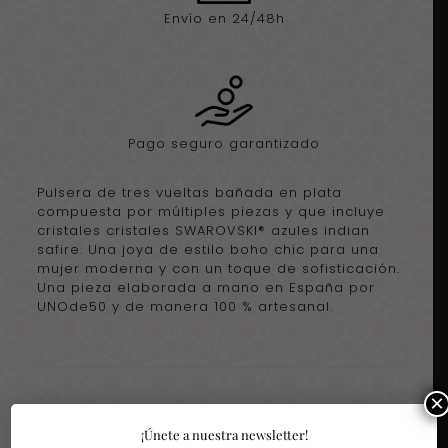
Envío en 24/48h
Pago seguro garantizado
Pulsera de tres vueltas bañada en plata
compuesta por múltiples piezas y que incluye
cristales cristales SWAROVSKI® azules indian
safire. Una joya de estilo boho chic para una
mujer moderna y con un toque de sofisticación.
Una pieza elaborada a mano en España por
UNOde50 y de manera 100 % artesanal.
×
Igual te gusta
¡Únete a nuestra newsletter!