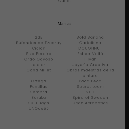
Outlet
Marcas
2dB
Bold Banana
Bufandas de Ezcaray
Carlalluna
Ciclón
DOUGHNUT
Elza Pereira
Esther Voltà
Grao Gayoso
Hilvah
Joid'art
Joyería Creativa
Oana Millet
Obras maestras de la
pintura
Orfega
Paca Peca
Puntillas
Secret Loom
Sembra
SKFK
Soruka
Spira of Sweden
Sulu Bags
Ucon Acrobatics
UNOde50