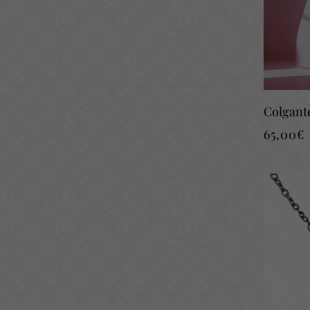
Colgant
65,00
€