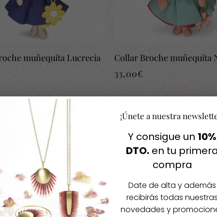
Broche muñequita Lucrecia
Collar Broche muñequita 
33,00
€
-53%
¡Únete a nuestra newslett
Y consigue un
10%
DTO.
en tu primer
compra
Agotado
Date de alta y además
recibirás todas nuestra
novedades y promocion