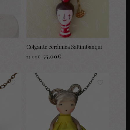
Colgante cerámica Saltimbanqui
El
El
55,00
€
75,00
€
precio
precio
original
actual
era:
es:
75,00€.
55,00€.