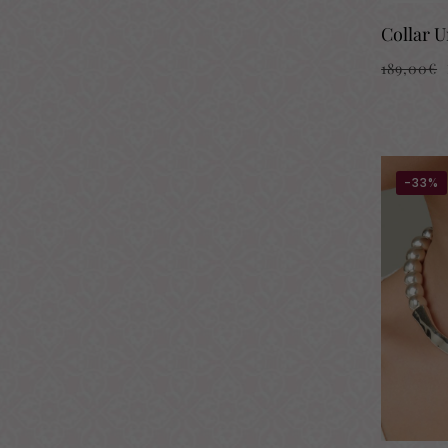
Collar U
189,00
€
-33%