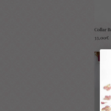
Collar 
33,00
€
-23%