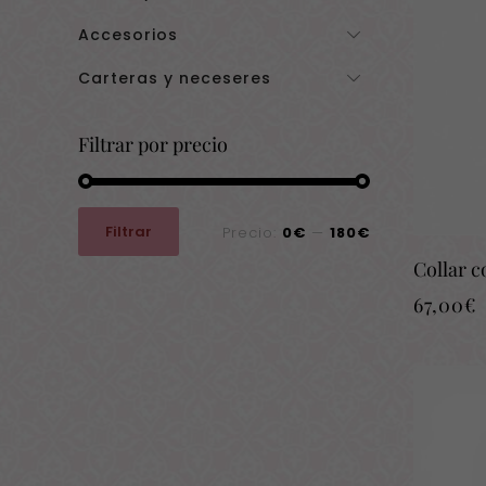
Accesorios
Carteras y neceseres
Filtrar por precio
Precio
Precio
Filtrar
Precio:
0€
—
180€
mínimo
máximo
Collar 
67,00
€