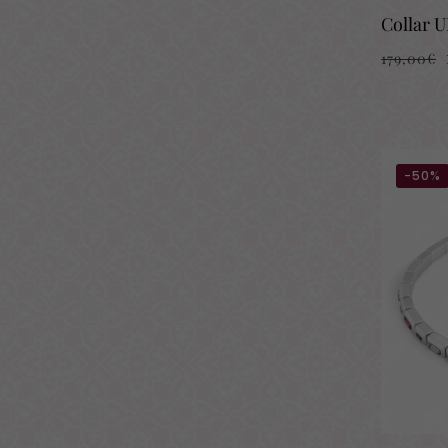
Collar 
179,00
€
-50%