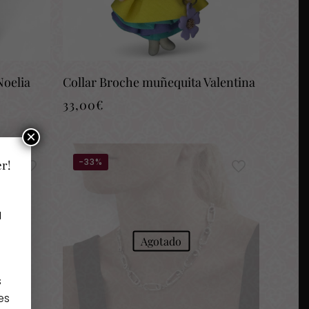
Noelia
Collar Broche muñequita Valentina
33,00
€
×
-33%
er!
a
Agotado
s
es