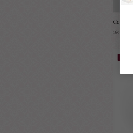
Collar 
169,00
€
-10%