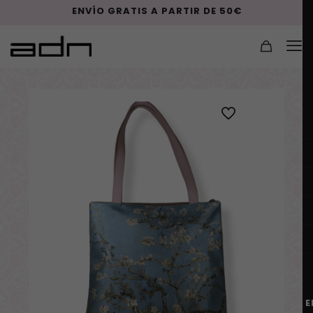
ENVÍO GRATIS A PARTIR DE 50€
E