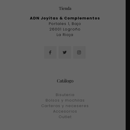
Tienda
ADN Joyitas & Complementos
Portales 1, Bajo
26001 Logroño
La Rioja
Catálogo
Bisuteria
Bolsos y mochilas
Carteras y neceseres
Accesorios
Outlet