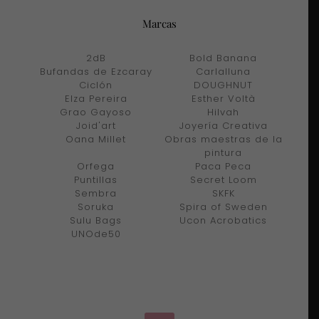
Marcas
2dB
Bold Banana
Bufandas de Ezcaray
Carlalluna
Ciclón
DOUGHNUT
Elza Pereira
Esther Voltà
Grao Gayoso
Hilvah
Joid'art
Joyería Creativa
Oana Millet
Obras maestras de la
pintura
Orfega
Paca Peca
Puntillas
Secret Loom
Sembra
SKFK
Soruka
Spira of Sweden
Sulu Bags
Ucon Acrobatics
UNOde50