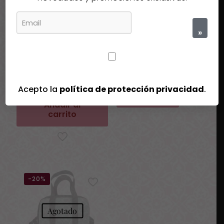
»
Bolso bandolera Pierre
Bolso maletín piel reciclada
47,90
€
Bonnard
34,90
€
Acepto la
política de protección privacidad
.
Leer más
Añadir al
carrito
-20%
Agotado