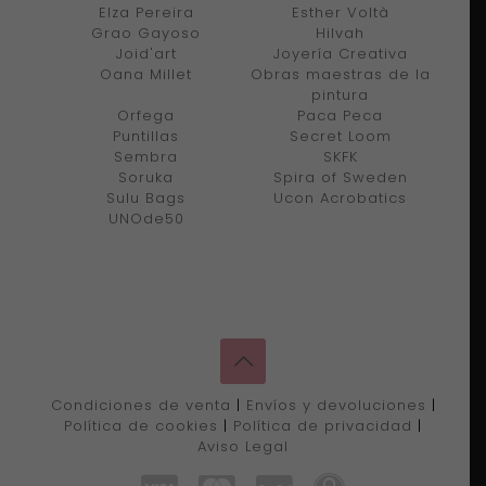
Elza Pereira
Esther Voltà
Grao Gayoso
Hilvah
Joid'art
Joyería Creativa
Oana Millet
Obras maestras de la
pintura
Orfega
Paca Peca
Puntillas
Secret Loom
Sembra
SKFK
Soruka
Spira of Sweden
Sulu Bags
Ucon Acrobatics
UNOde50
Condiciones de venta
|
Envíos y devoluciones
|
Política de cookies
|
Política de privacidad
|
Aviso Legal