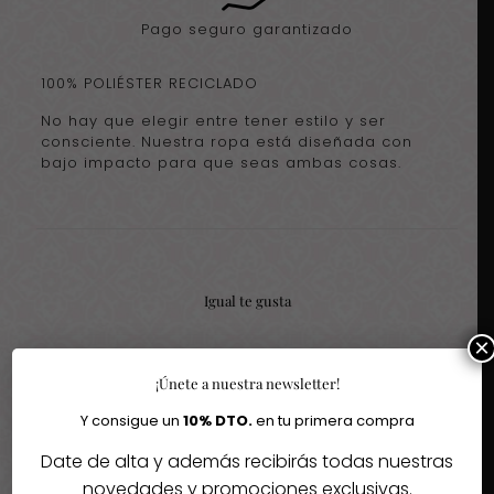
Pago seguro garantizado
100% POLIÉSTER RECICLADO
No hay que elegir entre tener estilo y ser
consciente. Nuestra ropa está diseñada con
bajo impacto para que seas ambas cosas.
Igual te gusta
×
Quizás te interesen estos fantásticos productos
¡Únete a nuestra newsletter!
Y consigue un
10% DTO.
en tu primera compra
Date de alta y además recibirás todas nuestras
Agotado
novedades y promociones exclusivas.