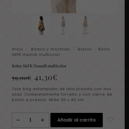
Inicio
/
Bolsos y mochilas
/
Bolsos
/
Bolso
SKFK Haundi multicolor
Bolso SKFK Haundi multicolor
El
El
41,30
€
59,00
€
precio
precio
original
actual
Tote bag estampado de tela plisada con dos
era:
es:
asas. Completamente forrado y con cierre de
59,00€.
41,30€.
botón a presión. Mide 30 x 40 cm.
Bolso
Añadir al carrito
SKFK
Haundi