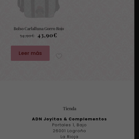
Bolso Carlalluna Gorro Rojo
El
El
43,90
€
54,90
€
precio
precio
original
actual
era:
es:
Leer más
54,90€.
43,90€.
Tienda
ADN Joyitas & Complementos
Portales 1, Bajo
26001 Logroño
La Rioja