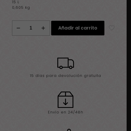
15 L
0,605 kg
Bolso
Añadir al carrito
tote
bag
Barceloneta
cantidad
15 días para devolución gratuita
Envío en 24/48h