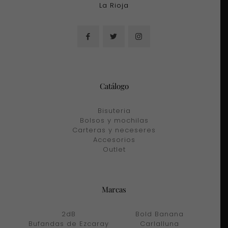
La Rioja
Catálogo
Bisuteria
Bolsos y mochilas
Carteras y neceseres
Accesorios
Outlet
Marcas
2dB
Bold Banana
Bufandas de Ezcaray
Carlalluna