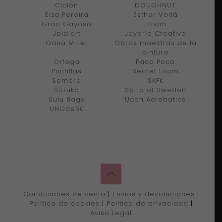
Ciclón
DOUGHNUT
Elza Pereira
Esther Voltà
Grao Gayoso
Hilvah
Joid'art
Joyería Creativa
Oana Millet
Obras maestras de la
pintura
Orfega
Paca Peca
Puntillas
Secret Loom
Sembra
SKFK
Soruka
Spira of Sweden
Sulu Bags
Ucon Acrobatics
UNOde50
Condiciones de venta
|
Envíos y devoluciones
|
Política de cookies
|
Política de privacidad
|
Aviso Legal