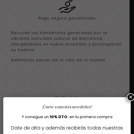
Pago seguro garantizado
Reciclan las banderolas generadas por la
vibrante actividad cultural de Barcelona,
otorgándoles un nuevo propósito y prolongando
su historia.
Auténticas piezas de la vida de la ciudad.
×
Igual te gusta
¡Únete a nuestra newsletter!
Quizás te interesen estos fantásticos productos
Y consigue un
10% DTO.
en tu primera compra
Date de alta y además recibirás todas nuestras
-30%